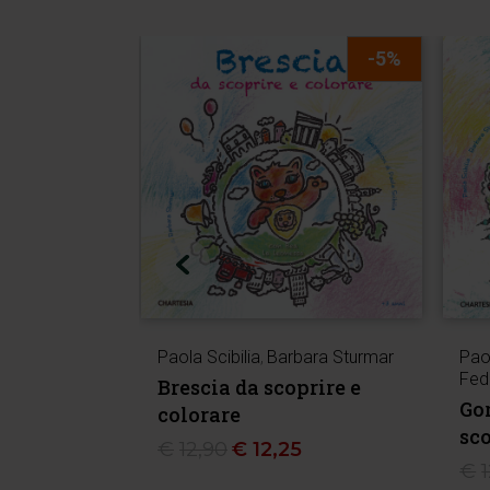
-5%
Paola Scibilia
,
Barbara Sturmar
Paol
Fed
Brescia da scoprire e
Gor
colorare
sco
€
12,90
€
12,25
€