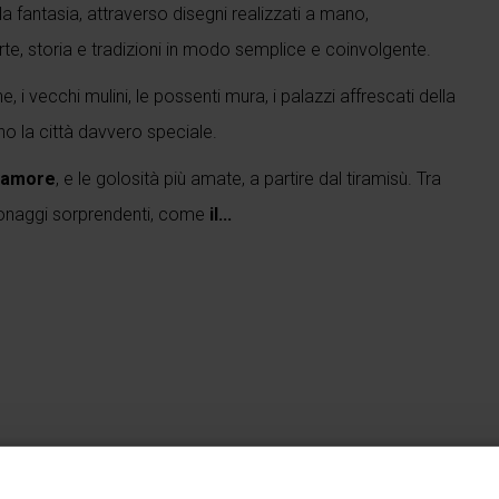
la fantasia, attraverso disegni realizzati a mano,
rte, storia e tradizioni in modo semplice e coinvolgente.
e, i vecchi mulini, le possenti mura, i palazzi affrescati della
dono la città davvero speciale.
d’amore
, e le golosità più amate, a partire dal tiramisù. Tra
rsonaggi sorprendenti, come
il...