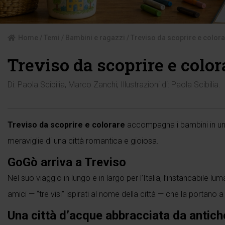
Home
/
Temi
/
Bambini e ragazzi
/ Treviso da scoprire e color
Treviso da scoprire e color
Di:
Paola Scibilia
,
Marco Zanchi
; Illustrazioni di:
Paola Scibilia
.
Treviso da scoprire e colorare
accompagna i bambini in un all
meraviglie di una città romantica e gioiosa.
GoGò arriva a Treviso
Nel suo viaggio in lungo e in largo per l’Italia, l’instancabile l
amici — “tre visi” ispirati al nome della città — che la portano a
Una città d
’
acque abbracciata da antic