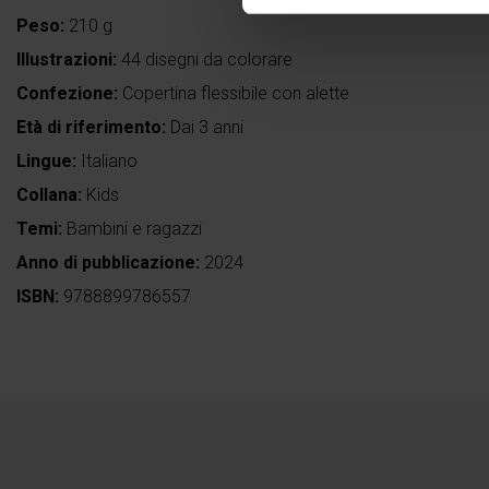
Peso:
210 g
Illustrazioni:
44 disegni da colorare
Confezione:
Copertina flessibile con alette
Età di riferimento:
Dai 3 anni
Lingue:
Italiano
Collana:
Kids
Temi:
Bambini e ragazzi
Anno di pubblicazione:
2024
ISBN:
9788899786557