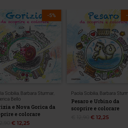
-5%
a Scibilia
,
Barbara Sturmar
,
Paola Scibilia
,
Barbara Stur
erica Bello
Pesaro e Urbino da
izia e Nova Gorica da
scoprire e colorare
prire e colorare
€
12,90
€
12,25
12,90
€
12,25