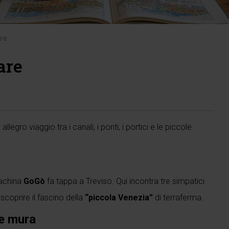
are
are
egro viaggio tra i canali, i ponti, i portici e le piccole
umachina
GoGò
fa tappa a Treviso. Qui incontra tre simpatici
 scoprire il fascino della
“piccola Venezia”
di terraferma.
he mura