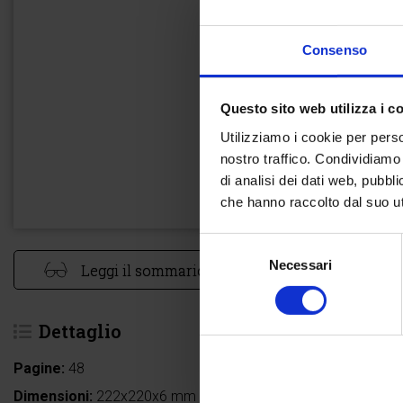
Consenso
Questo sito web utilizza i c
Utilizziamo i cookie per perso
nostro traffico. Condividiamo 
di analisi dei dati web, pubbl
che hanno raccolto dal suo uti
Selezione
Necessari
del
Leggi il sommario
consenso
Dettaglio
Pagine:
48
Dimensioni:
222x220x6 mm