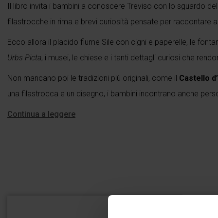
Il libro invita i bambini a conoscere Treviso con lo sguardo del
filastrocche in rima e brevi curiosità pensate per raccontare a
Ecco allora il placido fiume Sile con cigni e paperelle, le fontan
Urbs Picta
, i musei, le chiese e i tanti dettagli curiosi che ren
Non mancano poi le tradizioni più originali, come il
Castello 
una filastrocca e un disegno, i bambini incontrano anche pe
Continua a leggere