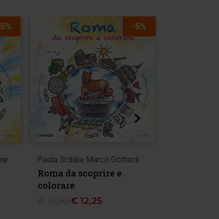
-5%
-5%
mar
Paola Scibilia
,
Marco Gottardi
Paola Scibilia
Roma da scoprire e
Torino da 
colorare
colorare
€
12,90
€
12,25
€
12,90
€