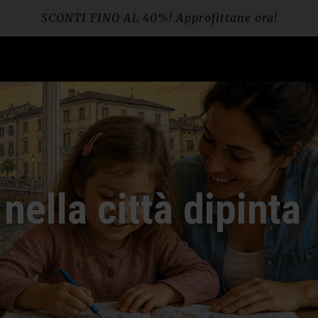
SCONTI FINO AL 40%! Approfittane ora!
Spedizione gratuita per ordini da € 60
nella città dipinta