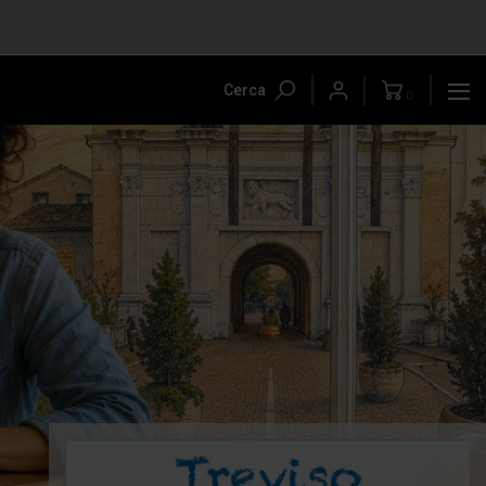
Cerca
0
-5%