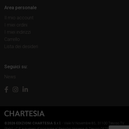
Area personale
Il mio account
I miei ordini
I miei indirizzi
Carrello
Lista dei desideri
Seguici su:
News
©2026 EDIZIONI CHARTESIA S.r.l.
- Viale IV Novembre 85, 31100 Treviso TV
(Italy) -
C.F. e numero d'iscrizione al Registro Imprese di Treviso 04759890264 -