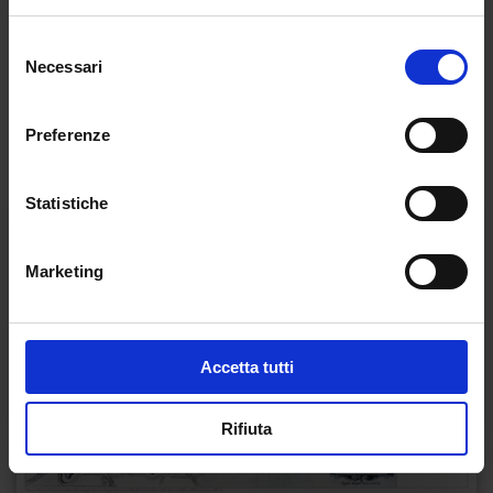
Ancora non ci sono recensioni.
Selezione
Necessari
del
Recensisci per primo “Padova sotterranea”
consenso
(Click here to login and review this product)
Preferenze
Statistiche
Marketing
Accetta tutti
Rifiuta