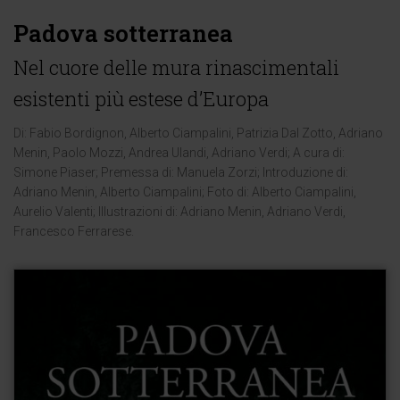
Padova sotterranea
Nel cuore delle mura rinascimentali
esistenti più estese d’Europa
Di:
Fabio Bordignon
,
Alberto Ciampalini
,
Patrizia Dal Zotto
,
Adriano
Menin
,
Paolo Mozzi
,
Andrea Ulandi
,
Adriano Verdi
; A cura di:
Simone Piaser
; Premessa di:
Manuela Zorzi
; Introduzione di:
Adriano Menin
,
Alberto Ciampalini
; Foto di:
Alberto Ciampalini
,
Aurelio Valenti
; Illustrazioni di:
Adriano Menin
,
Adriano Verdi
,
Francesco Ferrarese
.