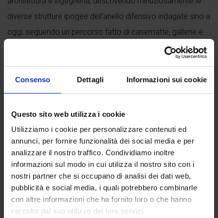
architettura e ingegneria, descrivendo minuziosamente le
diverse strutture ipogee dell’anello difensivo indagate sino a
oggi, seguendo un percorso fatto di casematte, gallerie e
cunicoli che conducono a torrioni, baluardi, porte e a rifugi
antiaerei.
Consenso
Dettagli
Informazioni sui cookie
L'opera presenta 240 pagine straordinariamente illustrate
grazie a una raccolta esclusiva di
spettacolari fotografie
,
Questo sito web utilizza i cookie
rilievi topografici
,
disegni architettonici
Utilizziamo i cookie per personalizzare contenuti ed
particolareggiati
,
progetti
,
documenti d’archivio
e rare
annunci, per fornire funzionalità dei social media e per
immagini d’epoca
.
analizzare il nostro traffico. Condividiamo inoltre
informazioni sul modo in cui utilizza il nostro sito con i
Continua a leggere
nostri partner che si occupano di analisi dei dati web,
pubblicità e social media, i quali potrebbero combinarle
con altre informazioni che ha fornito loro o che hanno
raccolto dal suo utilizzo dei loro servizi.
Recensioni