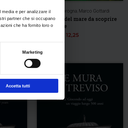
Laura Zamprogna
,
Marco Gottardi
l media e per analizzare il
 e
Animali del mare da scoprire
nostri partner che si occupano
azioni che ha fornito loro o
e colorare
€
12,90
€
12,25
Marketing
Accetta tutti