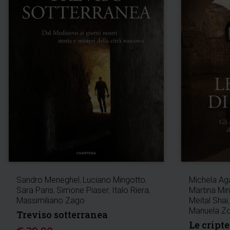
Sandro Meneghel
,
Luciano Mingotto
,
Michela Ag
Sara Paris
,
Simone Piaser
,
Italo Riera
,
Martina Min
Massimiliano Zago
Meital Shai
,
Manuela Zo
Treviso sotterranea
Le cript