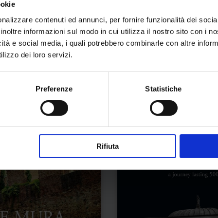
ookie
progna
Laura Zamprogna
nalizzare contenuti ed annunci, per fornire funzionalità dei socia
 trasporto da scoprire
Dinosauri da scoprire
inoltre informazioni sul modo in cui utilizza il nostro sito con i 
icità e social media, i quali potrebbero combinarle con altre inform
re
colorare
lizzo dei loro servizi.
€
12,25
€
12,90
€
12,25
Preferenze
Statistiche
Rifiuta