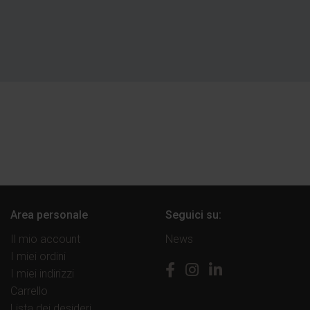
Area personale
Seguici su:
Il mio account
News
I miei ordini
I miei indirizzi
Carrello
Lista dei desideri