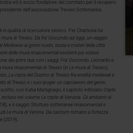
 Nostra ed è socio fondatore del comitato per il recupero
presidente dell’associazione Treviso Sotterranea.
li in qualità di ricercatore storico. Per Chartesia ha
 mura di Treviso. Da fra’ Giocondo ad oggi, un viaggio
l Medioevo ai giorni nostri, storia e misteri della città
ore delle mura rinascimentali esistenti più estese
one dei primi due con i saggi:
Fra’ Giocondo, Leonardo e
a mura rinascimentali di Treviso
(in
Le mura di Treviso
),
viso
,
La cripta del Duomo di Treviso fra eredità medievali e
ato di Treviso e i suoi ipogei: un capolavoro del genio
e scritto, con Katia Martignago, il capitolo intitolato
Cripte
, incluso nel volume
Le cripte di Venezia. Gli ambienti di
8), e il saggio
Strutture sotterranee rinascimentali e
tudi
Le mura di Verona. Da castrum romano a fortezza
re
(2019).