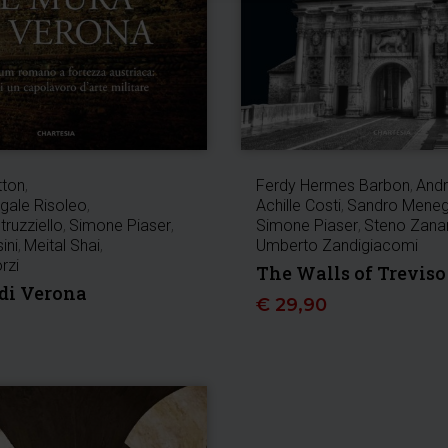
tton
,
Ferdy Hermes Barbon
,
Andr
gale Risoleo
,
Achille Costi
,
Sandro Meneg
ruzziello
,
Simone Piaser
,
Simone Piaser
,
Steno Zana
ini
,
Meital Shai
,
Umberto Zandigiacomi
rzi
The Walls of Treviso
di Verona
€
29,90