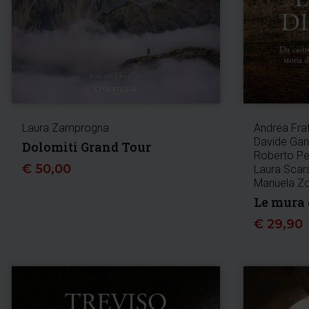
Laura Zamprogna
Andrea Fra
Davide Gan
Dolomiti Grand Tour
Roberto Pet
€
50,00
Laura Scars
Manuela Zo
Le mura 
€
29,90