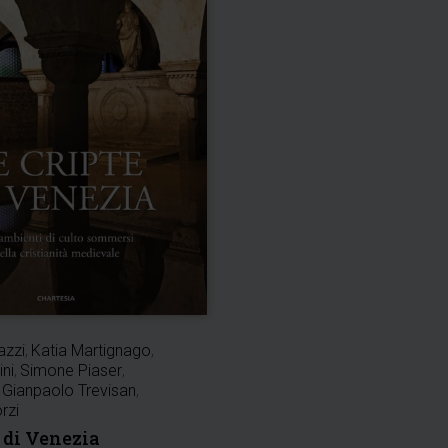
azzi
,
Katia Martignago
,
ini
,
Simone Piaser
,
Gianpaolo Trevisan
,
rzi
e di Venezia