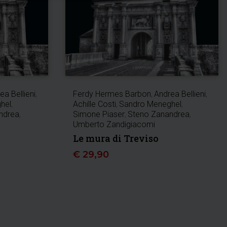
ea Bellieni
,
Ferdy Hermes Barbon
,
Andrea Bellieni
,
hel
,
Achille Costi
,
Sandro Meneghel
,
ndrea
,
Simone Piaser
,
Steno Zanandrea
,
Umberto Zandigiacomi
Le mura di Treviso
€
29,90