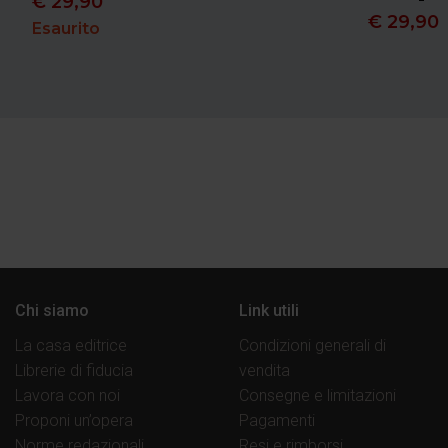
€
29,90
€
29,90
Esaurito
Chi siamo
Link utili
La casa editrice
Condizioni generali di
Librerie di fiducia
vendita
Lavora con noi
Consegne e limitazioni
Proponi un’opera
Pagamenti
Norme redazionali
Resi e rimborsi