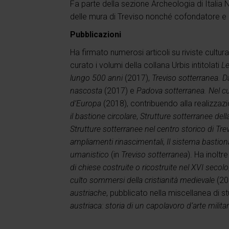
Fa parte della sezione Archeologia di Italia
delle mura di Treviso nonché cofondatore e 
Pubblicazioni
Ha firmato numerosi articoli su riviste cultura
curato i volumi della collana Urbis intitolati
Le
lungo 500 anni
(2017),
Treviso sotterranea. Da
nascosta
(2017) e
Padova sotterranea. Nel cu
d’Europa
(2018), contribuendo alla realizzazi
il bastione circolare
,
Strutture sotterranee dell
Strutture sotterranee nel centro storico di Tre
ampliamenti rinascimentali
,
Il sistema bastion
umanistico
(in
Treviso sotterranea
). Ha inoltr
di chiese costruite o ricostruite nel XVI secolo
culto sommersi della cristianità medievale
(201
austriache
, pubblicato nella miscellanea di s
austriaca: storia di un capolavoro d’arte milita