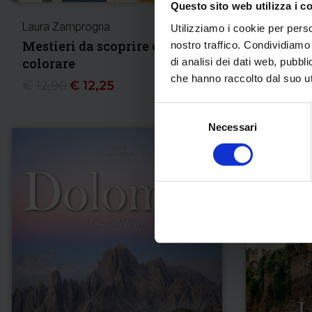
Questo sito web utilizza i c
Laura Zamprogna
Laura Zam
Utilizziamo i cookie per perso
Mestieri da scoprire e
Mezzi di
nostro traffico. Condividiamo 
di analisi dei dati web, pubbl
colorare
e colora
che hanno raccolto dal suo uti
€
12,90
€
12,25
€
12,90
Selezione
Necessari
del
consenso