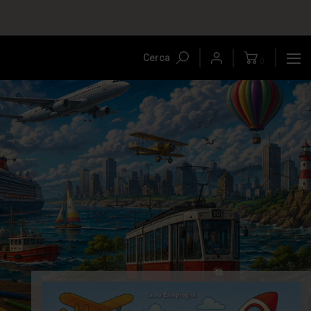
Cerca
0
-5%