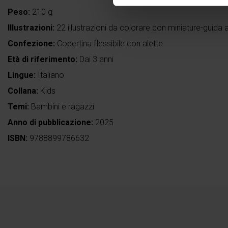
Peso:
210 g
Illustrazioni:
22 illustrazioni da colorare con miniature-guida a
Confezione:
Copertina flessibile con alette
Età di riferimento:
Dai 3 anni
Lingue:
Italiano
Collana:
Kids
Temi:
Bambini e ragazzi
Anno di pubblicazione:
2025
ISBN:
9788899786632