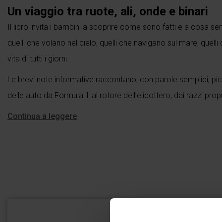
Un viaggio tra ruote, ali, onde e binari
Il libro invita i bambini a scoprire come sono fatti e a cosa ser
quelli che volano nel cielo, quelli che navigano sul mare, quel
vita di tutti i giorni.
Le brevi note informative raccontano, con parole semplici, picc
delle auto da Formula 1 al rotore dell’elicottero, dai razzi propu
Continua a leggere