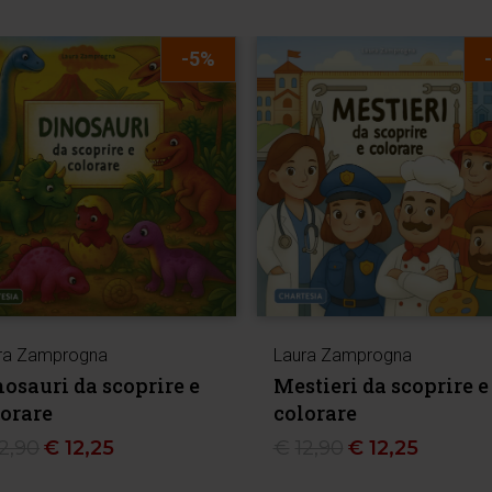
-5%
ra Zamprogna
Laura Zamprogna
osauri da scoprire e
Mestieri da scoprire e
lorare
colorare
12,90
€
12,25
€
12,90
€
12,25