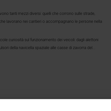
vono tanti mezzi diversi: quelli che corrono sulle strade,
li che lavorano nei cantieri o accompagnano le persone nella
ole curiosità sul funzionamento dei veicoli: dagli alettoni
lsori della navicella spaziale alle casse di zavorra del...