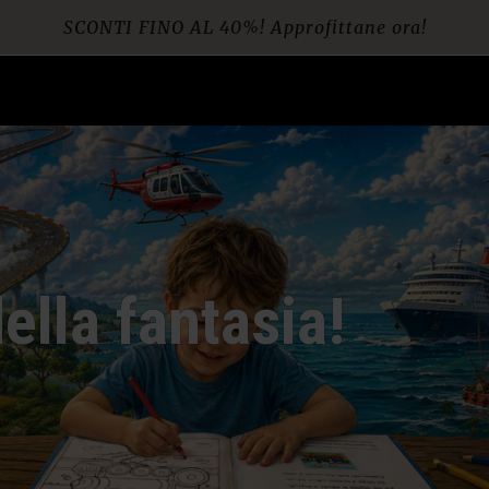
SCONTI FINO AL 40%! Approfittane ora!
Spedizione gratuita per ordini da € 60
ella fantasia!