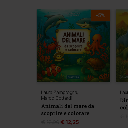
-5%
Laura Zamprogna
,
Lau
Marco Gottardi
Din
Animali del mare da
co
scoprire e colorare
€
€
12,90
€
12,25