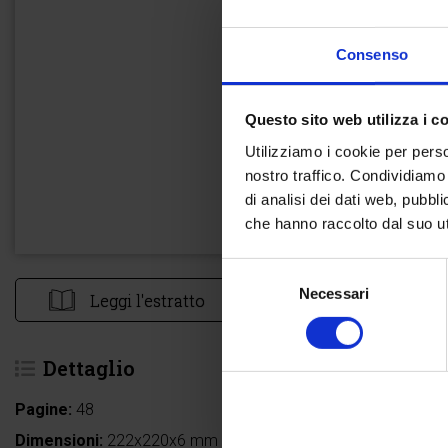
Consenso
Questo sito web utilizza i c
Utilizziamo i cookie per perso
nostro traffico. Condividiamo 
di analisi dei dati web, pubbl
che hanno raccolto dal suo uti
Selezione
Necessari
del
Leggi l'estratto
consenso
Dettaglio
Pagine:
48
Dimensioni:
222x220x6 mm