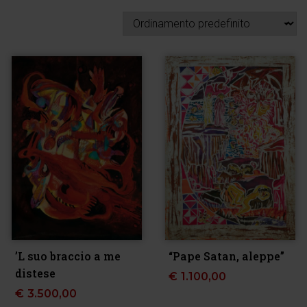
’L suo braccio a me
“Pape Satan, aleppe”
distese
€
1.100,00
€
3.500,00