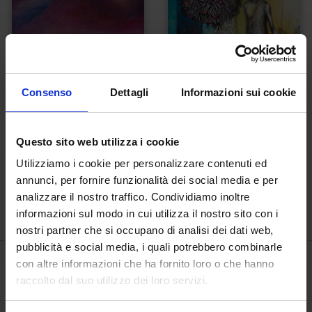
Consenso
Dettagli
Informazioni sui cookie
Questo sito web utilizza i cookie
Utilizziamo i cookie per personalizzare contenuti ed
Commedia, Paradiso
Con pomi a odorar
annunci, per fornire funzionalità dei social media e per
canto XIV
soavi e buoni
analizzare il nostro traffico. Condividiamo inoltre
€
2.000,00
€
600,00
informazioni sul modo in cui utilizza il nostro sito con i
nostri partner che si occupano di analisi dei dati web,
pubblicità e social media, i quali potrebbero combinarle
con altre informazioni che ha fornito loro o che hanno
raccolto dal suo utilizzo dei loro servizi.