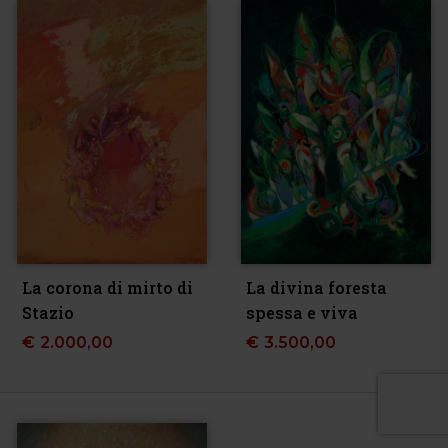
La corona di mirto di
La divina foresta
Stazio
spessa e viva
€
2.000,00
€
3.500,00