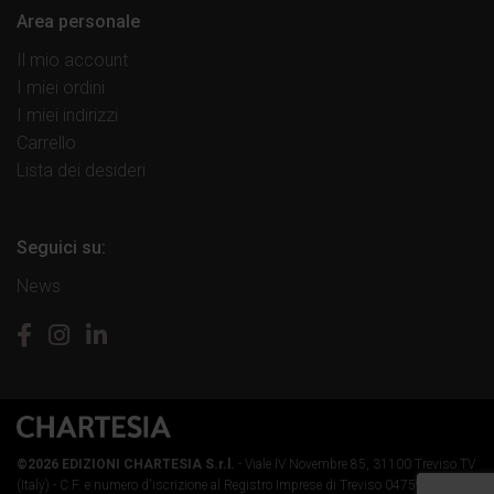
Area personale
Il mio account
I miei ordini
I miei indirizzi
Carrello
Lista dei desideri
Seguici su:
News
©2026 EDIZIONI CHARTESIA S.r.l.
- Viale IV Novembre 85, 31100 Treviso TV
(Italy) -
C.F. e numero d'iscrizione al Registro Imprese di Treviso 04759890264 -