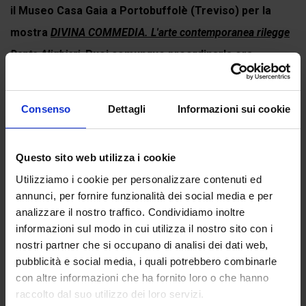
il Museo Casa Gaia a Portobuffolè (Treviso) per la
mostra
DIVINA COMMEDIA. L'arte contemporanea rilegge
Dante Alighieri
. Puoi comunque preordinarla ora.
Consenso
Dettagli
Informazioni sui cookie
Continua a leggere
Questo sito web utilizza i cookie
Utilizziamo i cookie per personalizzare contenuti ed
Recensioni
annunci, per fornire funzionalità dei social media e per
Ancora non ci sono recensioni.
analizzare il nostro traffico. Condividiamo inoltre
informazioni sul modo in cui utilizza il nostro sito con i
Recensisci per primo “Canto XX del Paradiso”
nostri partner che si occupano di analisi dei dati web,
(Click here to login and review this product)
pubblicità e social media, i quali potrebbero combinarle
con altre informazioni che ha fornito loro o che hanno
raccolto dal suo utilizzo dei loro servizi.