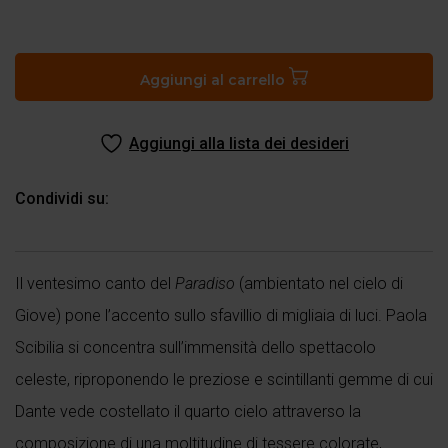
Canto
XX
del
Aggiungi al carrello
Paradiso
quantità
Aggiungi alla lista dei desideri
Condividi su:
Il ventesimo canto del
Paradiso
(ambientato nel cielo di
Giove) pone l’accento sullo sfavillio di migliaia di luci. Paola
Scibilia si concentra sull’immensità dello spettacolo
celeste, riproponendo le preziose e scintillanti gemme di cui
Dante vede costellato il quarto cielo attraverso la
composizione di una moltitudine di tessere colorate,