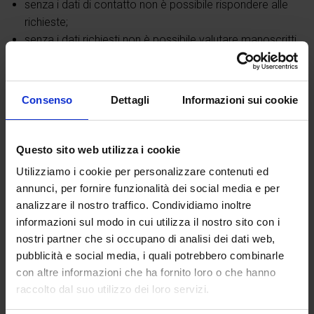
senza i dati di contatto non è possibile rispondere alle
richieste;
senza i dati richiesti non è possibile valutare manoscritti
o candidature;
l’iscrizione alla newsletter è sempre facoltativa.
L’utente è responsabile dell’esattezza e dell’aggiornamento
Consenso
Dettagli
Informazioni sui cookie
dei dati comunicati.
5. Modalità del trattamento e
Questo sito web utilizza i cookie
Utilizziamo i cookie per personalizzare contenuti ed
sicurezza
annunci, per fornire funzionalità dei social media e per
analizzare il nostro traffico. Condividiamo inoltre
I dati sono trattati con strumenti elettronici e, quando
informazioni sul modo in cui utilizza il nostro sito con i
necessario, in forma cartacea, secondo principi di liceità,
nostri partner che si occupano di analisi dei dati web,
correttezza, trasparenza, minimizzazione e riservatezza.
pubblicità e social media, i quali potrebbero combinarle
con altre informazioni che ha fornito loro o che hanno
Chartesia adotta misure tecniche e organizzative adeguate
raccolto dal suo utilizzo dei loro servizi.
a proteggere i dati da perdita, distruzione, accesso non
autorizzato, alterazione o utilizzo illecito.