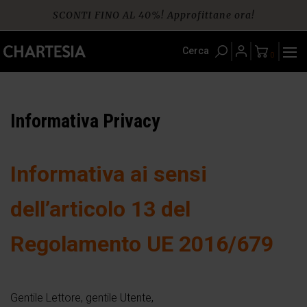
Skip
SCONTI FINO AL 40%! Approfittane ora!
to
content
Spedizione gratuita per ordini da € 60
Cerca
0
Informativa Privacy
Informativa ai sensi
dell’articolo 13 del
Regolamento UE 2016/679
Gentile Lettore, gentile Utente,