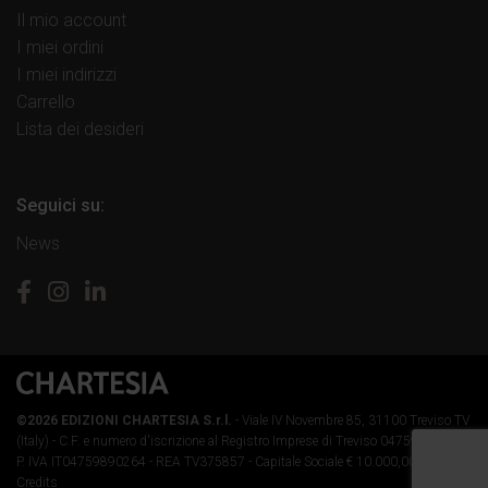
Il mio account
I miei ordini
I miei indirizzi
Carrello
Lista dei desideri
Seguici su:
News
©2026 EDIZIONI CHARTESIA S.r.l.
- Viale IV Novembre 85, 31100 Treviso TV
(Italy) -
C.F. e numero d'iscrizione al Registro Imprese di Treviso 04759890264 -
P. IVA IT04759890264 - REA TV375857 - Capitale Sociale € 10.000,00 i.v.
-
Credits