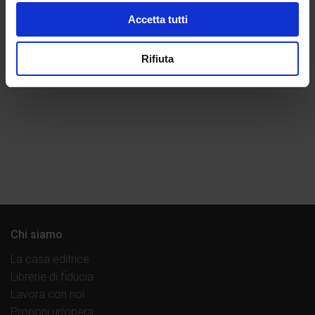
Accetta tutti
Rifiuta
Chi siamo
La casa editrice
Librerie di fiducia
Lavora con noi
Proponi un’opera