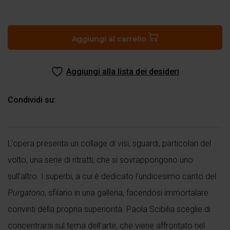
Canto
XI
del
Aggiungi al carrello
Purgatorio
quantità
Aggiungi alla lista dei desideri
Condividi su:
L’opera presenta un collage di visi, sguardi, particolari del
volto, una serie di ritratti, che si sovrappongono uno
sull’altro. I superbi, a cui è dedicato l’undicesimo canto del
Purgatorio
, sfilano in una galleria, facendosi immortalare
convinti della propria superiorità. Paola Scibilia sceglie di
concentrarsi sul tema dell’arte, che viene affrontato nel