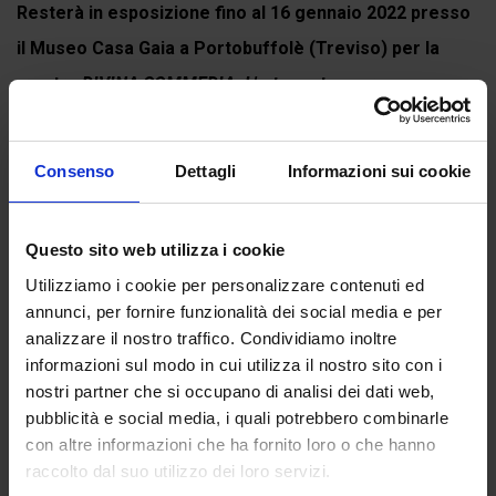
Resterà in esposizione fino al 16 gennaio 2022 presso
il Museo Casa Gaia a Portobuffolè (Treviso) per la
mostra
DIVINA COMMEDIA. L'arte contemporanea
rilegge...
Continua a leggere
Consenso
Dettagli
Informazioni sui cookie
Questo sito web utilizza i cookie
Recensioni
Utilizziamo i cookie per personalizzare contenuti ed
annunci, per fornire funzionalità dei social media e per
Ancora non ci sono recensioni.
analizzare il nostro traffico. Condividiamo inoltre
informazioni sul modo in cui utilizza il nostro sito con i
Recensisci per primo “Canto XI del Purgatorio”
nostri partner che si occupano di analisi dei dati web,
(Click here to login and review this product)
pubblicità e social media, i quali potrebbero combinarle
con altre informazioni che ha fornito loro o che hanno
raccolto dal suo utilizzo dei loro servizi.