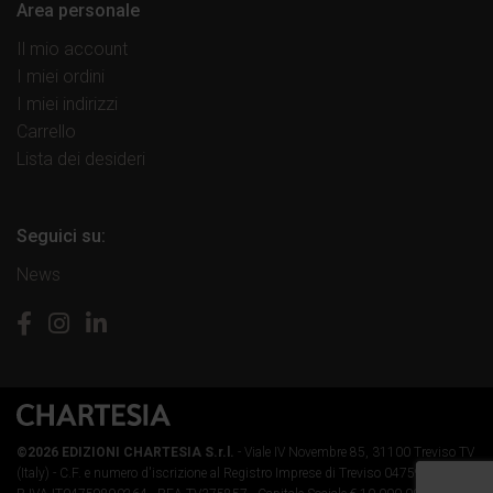
Area personale
Il mio account
I miei ordini
I miei indirizzi
Carrello
Lista dei desideri
Seguici su:
News
©2026 EDIZIONI CHARTESIA S.r.l.
- Viale IV Novembre 85, 31100 Treviso TV
(Italy) -
C.F. e numero d'iscrizione al Registro Imprese di Treviso 04759890264 -