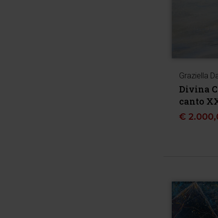
Graziella D
Divina 
canto X
€
2.000,