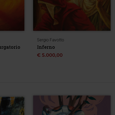
Sergio Favotto
rgatorio
Inferno
€
5.000,00