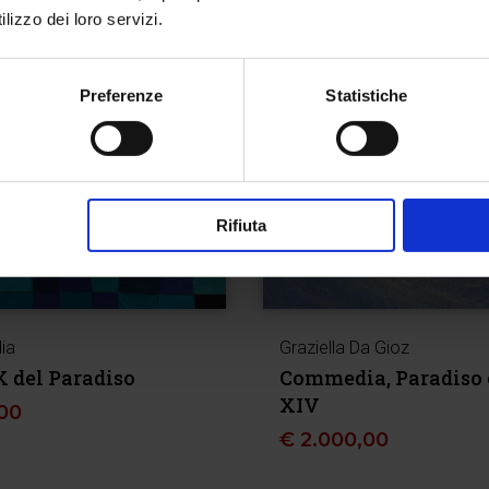
lizzo dei loro servizi.
Preferenze
Statistiche
Rifiuta
lia
Graziella Da Gioz
 del Paradiso
Commedia, Paradiso 
XIV
00
€
2.000,00