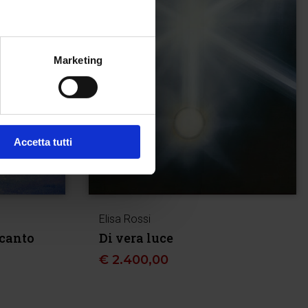
Marketing
Accetta tutti
Elisa Rossi
canto
Di vera luce
€
2.400,00