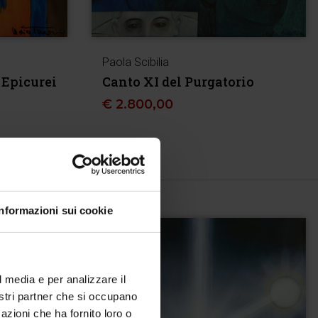
Paola Scibilia
 Epicurei
Canto XI del Purgatorio
€
2.800,00
Informazioni sui cookie
l media e per analizzare il
nostri partner che si occupano
azioni che ha fornito loro o