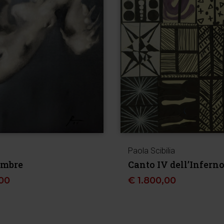
Paola Scibilia
ombre
Canto IV dell’Infern
00
€
1.800,00