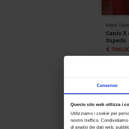
Mario Tave
Canto X d
Superbi
€
700,0
Consenso
Questo sito web utilizza i c
Utilizziamo i cookie per perso
nostro traffico. Condividiamo 
di analisi dei dati web, pubbl