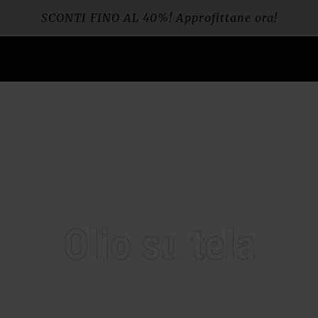
SCONTI FINO AL 40%! Approfittane ora!
Spedizione gratuita per ordini da € 60
Olio su tela