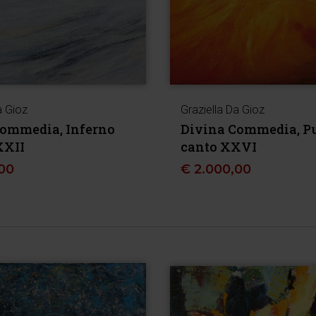
a Gioz
Graziella Da Gioz
Commedia, Inferno
Divina Commedia, Pu
XXII
canto XXVI
00
€
2.000,00