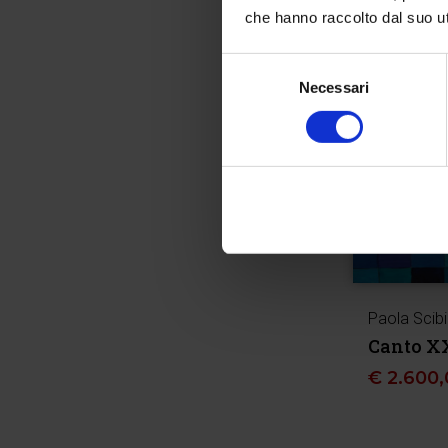
che hanno raccolto dal suo uti
Selezione
Necessari
del
consenso
Paola Scibi
Canto XX
€
2.600,