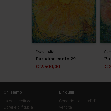
Sveva Altea
Sve
Paradiso canto 29
Pu
€
2.500,00
€
Chi siamo
Link utili
La casa editrice
Condizioni generali di
Librerie di fiducia
vendita