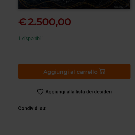
€
2.500,00
1 disponibili
Inferno
canto
17
Aggiungi al carrello
quantità
Aggiungi alla lista dei desideri
Condividi su: