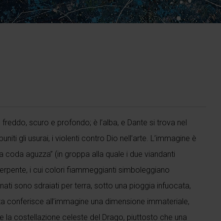
freddo, scuro e profondo; è l’alba, e Dante si trova nel
ti gli usurai, i violenti contro Dio nell’arte. L’immagine è
 coda aguzza” (in groppa alla quale i due viandanti
erpente, i cui colori fiammeggianti simboleggiano
nnati sono sdraiati per terra, sotto una pioggia infuocata,
sta conferisce all’immagine una dimensione immateriale,
e la costellazione celeste del Drago, piuttosto che una