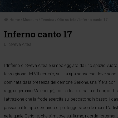
Home
/
Museum
/
Tecnica
/
Olio su tela
/ Inferno canto 17
Inferno canto 17
Di:
Sveva Altea
.
L’Inferno di Sveva Altea è simboleggiato da uno spazio vuoto, 
terzo girone del VII cerchio, su una ripa scoscesa dove sono puni
dominata dalla presenza del demone Gerione, una “fiera con la
raggiungeranno Malebolge), con la testa umana e il corpo di s
l’attrazione che la frode esercita sul peccatore; in basso, i da
passano il tempo cercando di proteggersi con le mani. L’arti
nella quale Gerione, che si muove sul fiume, ricorda fortement