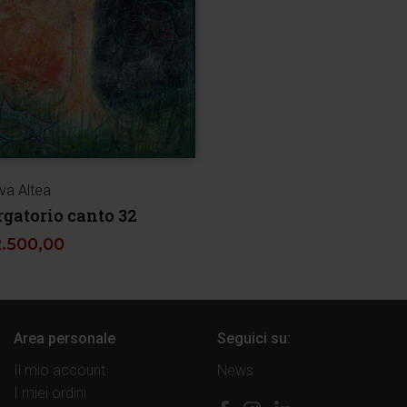
va Altea
rgatorio canto 32
2.500,00
Area personale
Seguici su:
Il mio account
News
I miei ordini