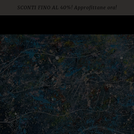
SCONTI FINO AL 40%! Approfittane ora!
Spedizione gratuita per ordini da € 60