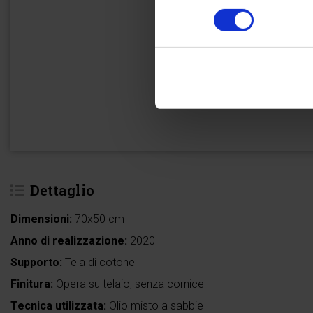
consenso
Dettaglio
Dimensioni:
70x50 cm
Anno di realizzazione:
2020
Supporto:
Tela di cotone
Finitura:
Opera su telaio, senza cornice
Tecnica utilizzata:
Olio misto a sabbie