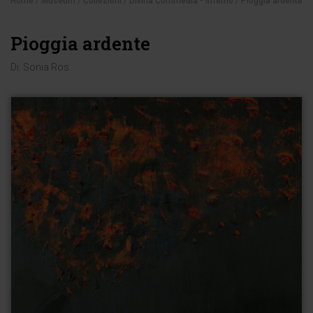
Home
/
Museum
/
Collezioni
/
Divina Commedia - Inferno
/ Pioggia ardente
Pioggia ardente
Di:
Sonia Ros
.