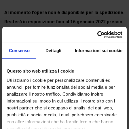
Al momento l'opera non è disponibile per la spedizione.
Resterà in esposizione fino al 16 gennaio 2022 presso
il Museo Casa Gaia a Portobuffolè (Treviso) per la
mostra
DIVINA...
Consenso
Dettagli
Informazioni sui cookie
Continua a leggere
Questo sito web utilizza i cookie
Utilizziamo i cookie per personalizzare contenuti ed
Recensioni
annunci, per fornire funzionalità dei social media e per
analizzare il nostro traffico. Condividiamo inoltre
Ancora non ci sono recensioni.
informazioni sul modo in cui utilizza il nostro sito con i
Recensisci per primo “Pioggia ardente”
nostri partner che si occupano di analisi dei dati web,
(Click here to login and review this product)
pubblicità e social media, i quali potrebbero combinarle
con altre informazioni che ha fornito loro o che hanno
raccolto dal suo utilizzo dei loro servizi.