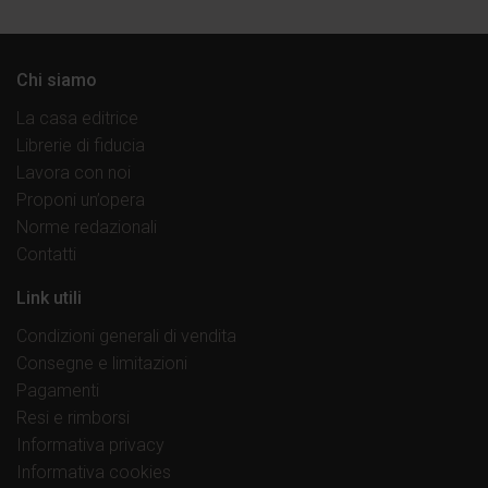
Chi siamo
La casa editrice
Librerie di fiducia
Lavora con noi
Proponi un’opera
Norme redazionali
Contatti
Link utili
Condizioni generali di vendita
Consegne e limitazioni
Pagamenti
Resi e rimborsi
Informativa privacy
Informativa cookies