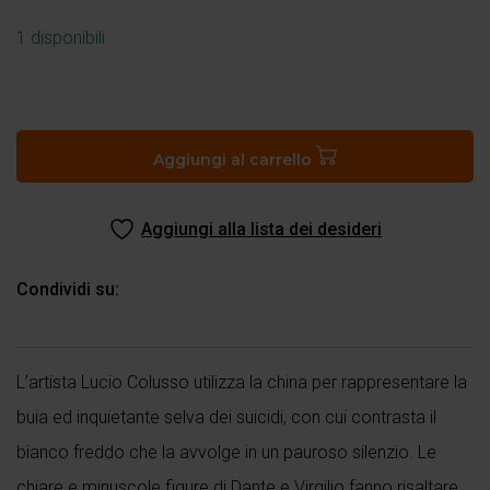
1 disponibili
Quivi
le
brutte
Aggiungi al carrello
arpie
i
Aggiungi alla lista dei desideri
loro
nidi
fanno
Condividi su:
quantità
L’artista Lucio Colusso utilizza la china per rappresentare la
buia ed inquietante selva dei suicidi, con cui contrasta il
bianco freddo che la avvolge in un pauroso silenzio. Le
chiare e minuscole figure di Dante e Virgilio fanno risaltare