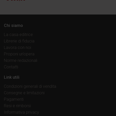
Chi siamo
La casa editrice
Librerie di fiducia
Lavora con noi
Proponi un’opera
Norme redazionali
Contatti
Link utili
Condizioni generali di vendita
Consegne e limitazioni
Pagamenti
Resi e rimborsi
Informativa privacy