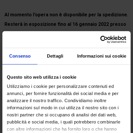
Al momento l'opera non è disponibile per la spedizione.
Resterà in esposizione fino al 16 gennaio 2022 presso
il Museo Casa Gaia a Portobuffolè (Treviso) per la
mostra
DIVINA COMMEDIA. L'arte...
Continua a leggere
Consenso
Dettagli
Informazioni sui cookie
Questo sito web utilizza i cookie
Utilizziamo i cookie per personalizzare contenuti ed
Recensioni
annunci, per fornire funzionalità dei social media e per
Ancora non ci sono recensioni.
analizzare il nostro traffico. Condividiamo inoltre
informazioni sul modo in cui utilizza il nostro sito con i
Recensisci per primo “Quivi le brutte arpie i loro nidi
nostri partner che si occupano di analisi dei dati web,
fanno”
pubblicità e social media, i quali potrebbero combinarle
(Click here to login and review this product)
con altre informazioni che ha fornito loro o che hanno