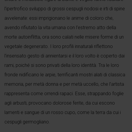
l’ipertrofico sviluppo di grossi cespugli nodosi e irti di spine
avvelenate: essi imprigionano le anime di coloro che,
avendo rifiutato la vita umana con l’estremo atto della
morte autoinflitta, ora sono calati nelle misere forme di un
vegetale degenerato. I loro profili innaturali riflettono
l’insensato gesto di annientarsi e il loro volto è coperto dai
rami, poiché si sono privati della loro identità. Tra le loro
fronde nidificano le arpie, terrificanti mostri alati di classica
memoria, per metà donna e per metà uccello, che l’artista
rappresenta come orrendi rapaci. Esse, strappando foglie
agli arbusti, provocano dolorose ferite, da cui escono
lamenti e sangue di un rosso cupo, come la terra da cui i
cespugli germogliano.