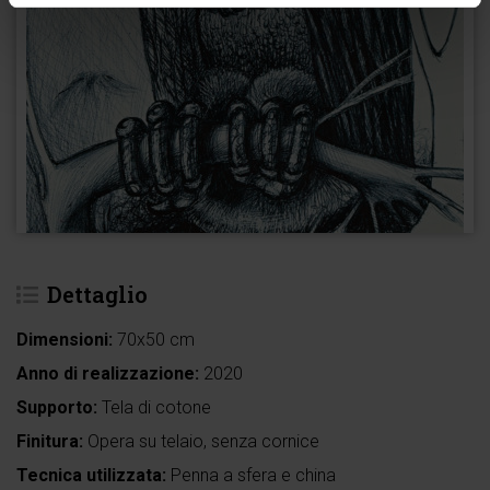
Dettaglio
Dimensioni:
70x50 cm
Anno di realizzazione:
2020
Supporto:
Tela di cotone
Finitura:
Opera su telaio, senza cornice
Tecnica utilizzata:
Penna a sfera e china