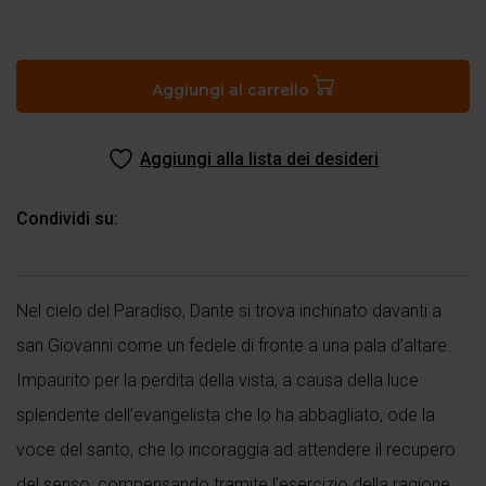
Paradiso
canto
XXVI
Aggiungi al carrello
quantità
Aggiungi alla lista dei desideri
Condividi su:
Nel cielo del Paradiso, Dante si trova inchinato davanti a
san Giovanni come un fedele di fronte a una pala d’altare.
Impaurito per la perdita della vista, a causa della luce
splendente dell’evangelista che lo ha abbagliato, ode la
voce del santo, che lo incoraggia ad attendere il recupero
del senso, compensando tramite l’esercizio della ragione.