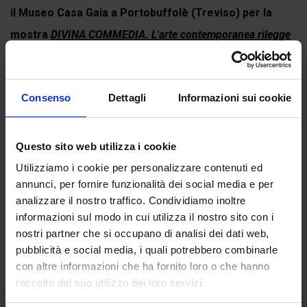
il Museo Casa Gaia a Portobuffolè (Treviso) per la
mostra
DIVINA COMMEDIA. L'arte contemporanea rilegge
Dante Alighieri
. Puoi comunque...
Continua a leggere
Consenso
Dettagli
Informazioni sui cookie
Questo sito web utilizza i cookie
Recensioni
Utilizziamo i cookie per personalizzare contenuti ed
annunci, per fornire funzionalità dei social media e per
Ancora non ci sono recensioni.
analizzare il nostro traffico. Condividiamo inoltre
Recensisci per primo “Paradiso canto XXVI”
informazioni sul modo in cui utilizza il nostro sito con i
(Click here to login and review this product)
nostri partner che si occupano di analisi dei dati web,
pubblicità e social media, i quali potrebbero combinarle
con altre informazioni che ha fornito loro o che hanno
raccolto dal suo utilizzo dei loro servizi.