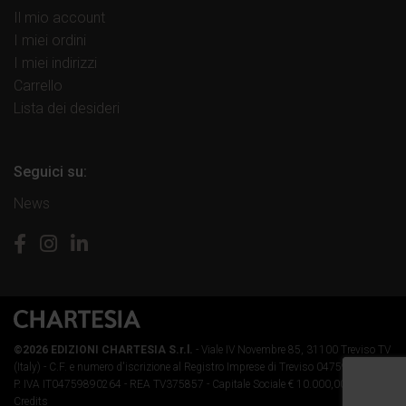
Il mio account
I miei ordini
I miei indirizzi
Carrello
Lista dei desideri
Seguici su:
News
©2026 EDIZIONI CHARTESIA S.r.l.
- Viale IV Novembre 85, 31100 Treviso TV
(Italy) -
C.F. e numero d'iscrizione al Registro Imprese di Treviso 04759890264 -
P. IVA IT04759890264 - REA TV375857 - Capitale Sociale € 10.000,00 i.v.
-
Credits