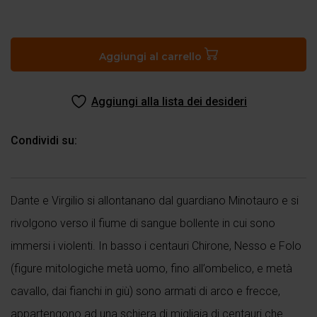
Inferno
canto
XII
Aggiungi al carrello
quantità
Aggiungi alla lista dei desideri
Condividi su:
Dante e Virgilio si allontanano dal guardiano Minotauro e si
rivolgono verso il fiume di sangue bollente in cui sono
immersi i violenti. In basso i centauri Chirone, Nesso e Folo
(figure mitologiche metà uomo, fino all’ombelico, e metà
cavallo, dai fianchi in giù) sono armati di arco e frecce,
appartengono ad una schiera di migliaia di centauri che