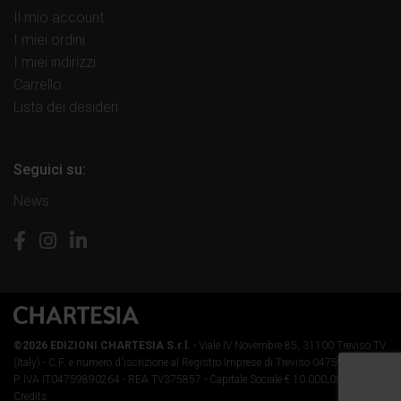
Il mio account
I miei ordini
I miei indirizzi
Carrello
Lista dei desideri
Seguici su:
News
©2026 EDIZIONI CHARTESIA S.r.l.
- Viale IV Novembre 85, 31100 Treviso TV
(Italy) -
C.F. e numero d'iscrizione al Registro Imprese di Treviso 04759890264 -
P. IVA IT04759890264 - REA TV375857 - Capitale Sociale € 10.000,00 i.v.
-
Credits