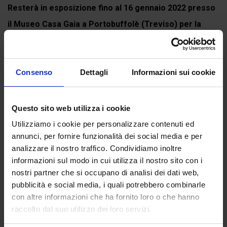
Resterà in esposizione fino al 16 gennaio 2022 presso
il Museo Casa Gaia a Portobuffolè (Treviso) per la
mostra
DIVINA COMMEDIA. L'arte...
Continua a leggere
Consenso
Dettagli
Informazioni sui cookie
Questo sito web utilizza i cookie
Recensioni
Utilizziamo i cookie per personalizzare contenuti ed
Ancora non ci sono recensioni.
annunci, per fornire funzionalità dei social media e per
analizzare il nostro traffico. Condividiamo inoltre
Recensisci per primo “Inferno canto XII”
informazioni sul modo in cui utilizza il nostro sito con i
(Click here to login and review this product)
nostri partner che si occupano di analisi dei dati web,
pubblicità e social media, i quali potrebbero combinarle
con altre informazioni che ha fornito loro o che hanno
raccolto dal suo utilizzo dei loro servizi.