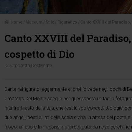
Home
/
Museum
/
Stile
/
Figurativo
/ Canto XXVIII del Paradiso, 
Canto XXVIII del Paradiso, 
cospetto di Dio
Di:
Ombretta Del Monte
.
Dante raffigurato leggermente di profilo vede negli occhi di Bea
Ombretta Del Monte sceglie per quest’opera un taglio fotografic
mentre il resto della tela, che restituisce concetti teologici 
due angeli, posti ai lati della scala divina, in attesa del poeta 
fuoco: un cuore luminosissimo circondato da nove cerchi fiamme