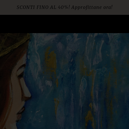
SCONTI FINO AL 40%! Approfittane ora!
Spedizione gratuita per ordini da € 60