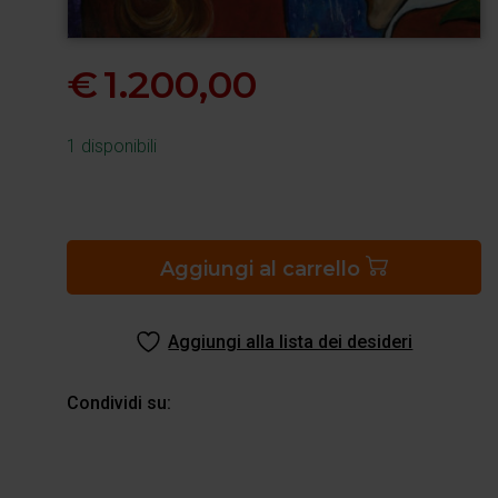
€
1.200,00
1 disponibili
Canto
XXVIII
del
Aggiungi al carrello
Paradiso,
Dante
Aggiungi alla lista dei desideri
e
Beatrice
al
Condividi su:
cospetto
di
Dio