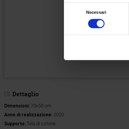
Selezione
Necessari
del
consenso
Dettaglio
Dimensioni:
70x50 cm
Anno di realizzazione:
2020
Supporto:
Tela di cotone