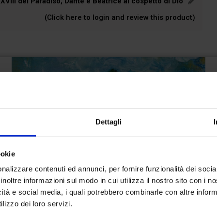
VIII del Paradiso, Dante e Beatrice al cospetto di Dio”
(Click here to login and review this product)
Dettagli
ookie
nalizzare contenuti ed annunci, per fornire funzionalità dei socia
inoltre informazioni sul modo in cui utilizza il nostro sito con i 
icità e social media, i quali potrebbero combinarle con altre inform
lizzo dei loro servizi.