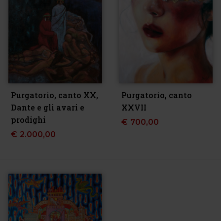
Purgatorio, canto XX,
Purgatorio, canto
Dante e gli avari e
XXVII
prodighi
€
700,00
€
2.000,00