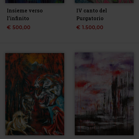
Insieme verso
IV canto del
l’infinito
Purgatorio
€
500,00
€
1.500,00