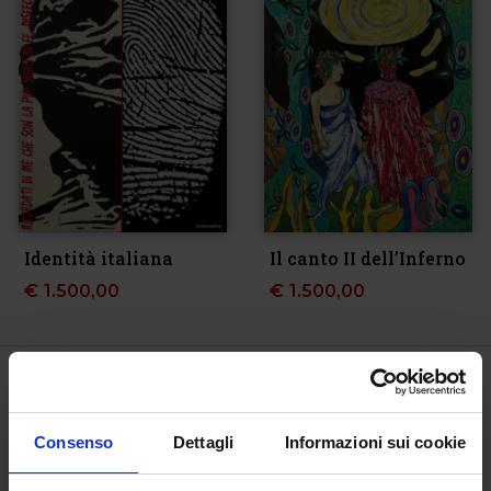
Identità italiana
Il canto II dell’Inferno
€
1.500,00
€
1.500,00
Consenso
Dettagli
Informazioni sui cookie