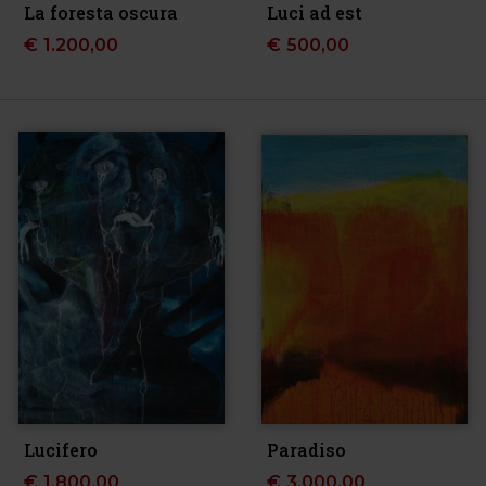
La foresta oscura
Luci ad est
€
1.200,00
€
500,00
Lucifero
Paradiso
€
1.800,00
€
3.000,00