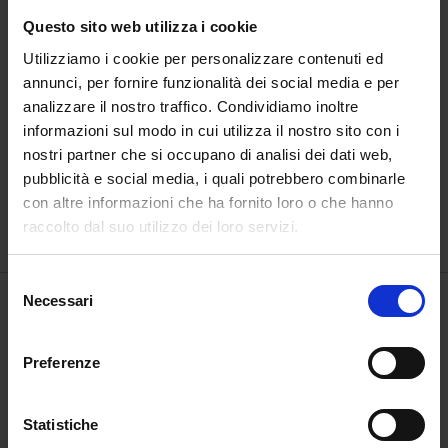
Questo sito web utilizza i cookie
Utilizziamo i cookie per personalizzare contenuti ed
annunci, per fornire funzionalità dei social media e per
analizzare il nostro traffico. Condividiamo inoltre
informazioni sul modo in cui utilizza il nostro sito con i
nostri partner che si occupano di analisi dei dati web,
pubblicità e social media, i quali potrebbero combinarle
Il cielo dell’amore
Inferno
con altre informazioni che ha fornito loro o che hanno
€
1.200,00
€
3.000,00
raccolto dal suo utilizzo dei loro servizi.
Selezione
Necessari
del
consenso
Preferenze
Statistiche