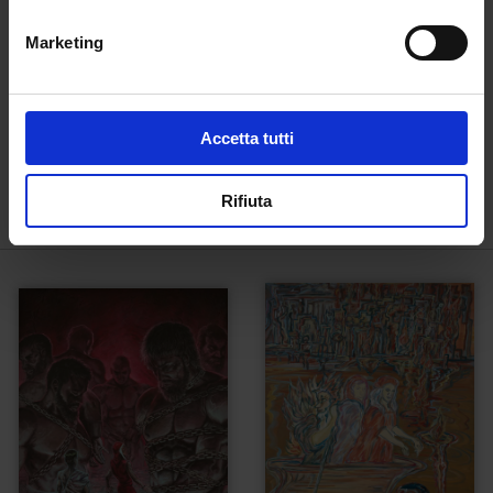
Marketing
Accetta tutti
Inferno canto XII
Inferno canto XXV
€
1.000,00
€
1.800,00
Rifiuta