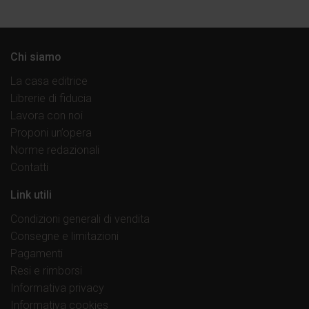
Chi siamo
La casa editrice
Librerie di fiducia
Lavora con noi
Proponi un’opera
Norme redazionali
Contatti
Link utili
Condizioni generali di vendita
Consegne e limitazioni
Pagamenti
Resi e rimborsi
Informativa privacy
Informativa cookies