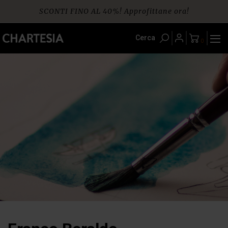
Skip
SCONTI FINO AL 40%! Approfittane ora!
to
content
Spedizione gratuita per ordini da € 60
Cerca
0