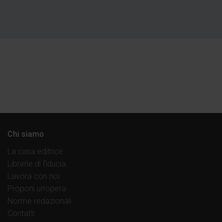
Chi siamo
La casa editrice
Librerie di fiducia
Lavora con noi
Proponi un’opera
Norme redazionali
Contatti