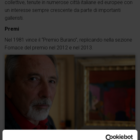
collettive, tenute in numerose città italiane ed europee con
un interesse sempre crescente da parte di importanti
galleristi.
Premi
Nel 1981 vince il “Premio Burano”, replicando nella sezione
Fornace del premio nel 2012 e nel 2013.