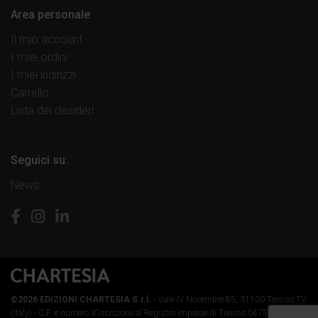
Area personale
Il mio account
I miei ordini
I miei indirizzi
Carrello
Lista dei desideri
Seguici su:
News
©2026 EDIZIONI CHARTESIA S.r.l.
- Viale IV Novembre 85, 31100 Treviso TV
(Italy) -
C.F. e numero d'iscrizione al Registro Imprese di Treviso 04759890264 -