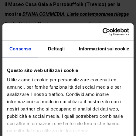
il Museo Casa Gaia a Portobuffolè (Treviso) per la
mostra
DIVINA COMMEDIA. L'arte contemporanea rilegge
Dante Alighieri
. Puoi comunque preordinarla ora.
Consenso
Dettagli
Informazioni sui cookie
Continua a leggere
Questo sito web utilizza i cookie
Utilizziamo i cookie per personalizzare contenuti ed
Recensioni
annunci, per fornire funzionalità dei social media e per
Ancora non ci sono recensioni.
analizzare il nostro traffico. Condividiamo inoltre
informazioni sul modo in cui utilizza il nostro sito con i
Recensisci per primo “Canto XXXII del Paradiso”
nostri partner che si occupano di analisi dei dati web,
(Click here to login and review this product)
pubblicità e social media, i quali potrebbero combinarle
con altre informazioni che ha fornito loro o che hanno
raccolto dal suo utilizzo dei loro servizi.