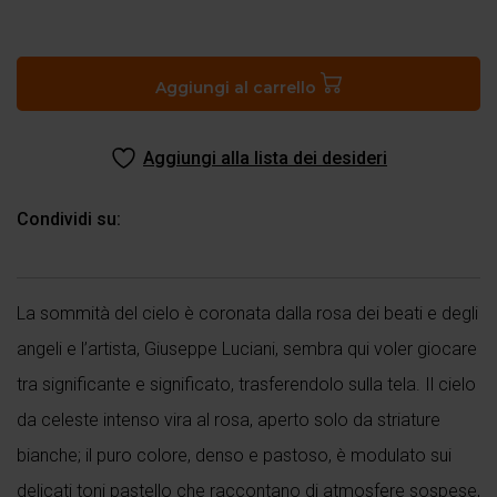
Canto
XXXII
del
Aggiungi al carrello
Paradiso
quantità
Aggiungi alla lista dei desideri
Condividi su:
La sommità del cielo è coronata dalla rosa dei beati e degli
angeli e l’artista, Giuseppe Luciani, sembra qui voler giocare
tra significante e significato, trasferendolo sulla tela. Il cielo
da celeste intenso vira al rosa, aperto solo da striature
bianche; il puro colore, denso e pastoso, è modulato sui
delicati toni pastello che raccontano di atmosfere sospese,