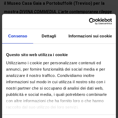
il Museo Casa Gaia a Portobuffolè (Treviso) per la
mostra
DIVINA COMMEDIA. L'arte contemporanea rilegge
Dante Alighieri
. Puoi comunque preordinarla...
Continua a leggere
Consenso
Dettagli
Informazioni sui cookie
Questo sito web utilizza i cookie
Recensioni
Utilizziamo i cookie per personalizzare contenuti ed
annunci, per fornire funzionalità dei social media e per
Ancora non ci sono recensioni.
analizzare il nostro traffico. Condividiamo inoltre
Recensisci per primo ““Pape Satan, aleppe””
informazioni sul modo in cui utilizza il nostro sito con i
(Click here to login and review this product)
nostri partner che si occupano di analisi dei dati web,
pubblicità e social media, i quali potrebbero combinarle
con altre informazioni che ha fornito loro o che hanno
raccolto dal suo utilizzo dei loro servizi.