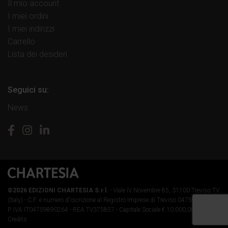
Il mio account
I miei ordini
I miei indirizzi
Carrello
Lista dei desideri
Seguici su:
News
©2026 EDIZIONI CHARTESIA S.r.l.
- Viale IV Novembre 85, 31100 Treviso TV
(Italy) -
C.F. e numero d'iscrizione al Registro Imprese di Treviso 04759890264 -
P. IVA IT04759890264 - REA TV375857 - Capitale Sociale € 10.000,00 i.v.
-
Credits