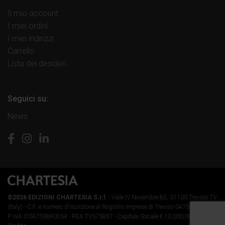
Il mio account
I miei ordini
I miei indirizzi
Carrello
Lista dei desideri
Seguici su:
News
©2026 EDIZIONI CHARTESIA S.r.l.
- Viale IV Novembre 85, 31100 Treviso TV
(Italy) -
C.F. e numero d'iscrizione al Registro Imprese di Treviso 04759890264 -
P. IVA IT04759890264 - REA TV375857 - Capitale Sociale € 10.000,00 i.v.
-