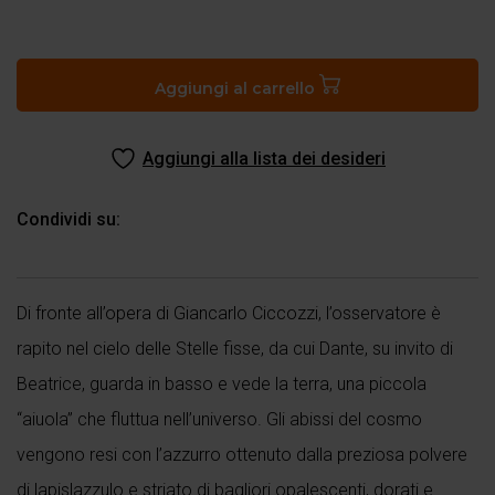
Paradiso,
canto
XXII
Aggiungi al carrello
quantità
Aggiungi alla lista dei desideri
Condividi su:
Di fronte all’opera di Giancarlo Ciccozzi, l’osservatore è
rapito nel cielo delle Stelle fisse, da cui Dante, su invito di
Beatrice, guarda in basso e vede la terra, una piccola
“aiuola” che fluttua nell’universo. Gli abissi del cosmo
vengono resi con l’azzurro ottenuto dalla preziosa polvere
di lapislazzulo e striato di bagliori opalescenti, dorati e