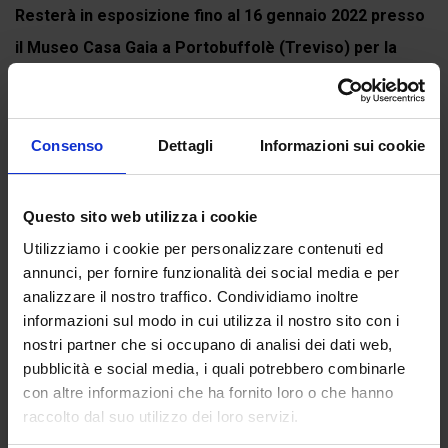
Resterà in esposizione fino al 16 gennaio 2022 presso
il Museo Casa Gaia a Portobuffolè (Treviso) per la
mostra
DIVINA COMMEDIA. L'arte contemporanea...
Continua a leggere
Consenso
Dettagli
Informazioni sui cookie
Questo sito web utilizza i cookie
Recensioni
Utilizziamo i cookie per personalizzare contenuti ed
Ancora non ci sono recensioni.
annunci, per fornire funzionalità dei social media e per
analizzare il nostro traffico. Condividiamo inoltre
Recensisci per primo “Paradiso, canto XXII”
informazioni sul modo in cui utilizza il nostro sito con i
(Click here to login and review this product)
nostri partner che si occupano di analisi dei dati web,
pubblicità e social media, i quali potrebbero combinarle
con altre informazioni che ha fornito loro o che hanno
raccolto dal suo utilizzo dei loro servizi.