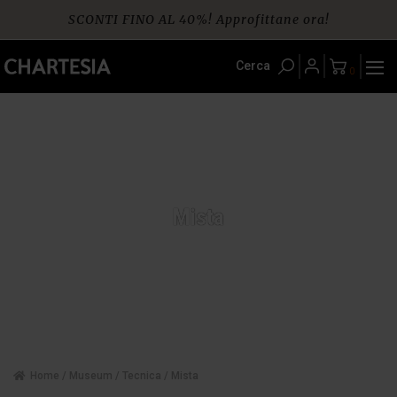
Skip
SCONTI FINO AL 40%! Approfittane ora!
to
content
Spedizione gratuita per ordini da € 60
Cerca
0
Mista
Home
/
Museum
/
Tecnica
/ Mista