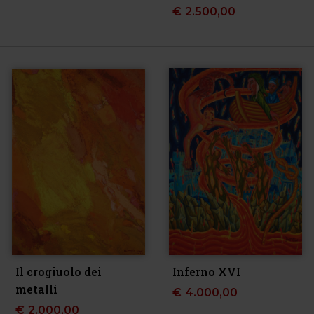
€
2.500,00
Il crogiuolo dei
Inferno XVI
metalli
€
4.000,00
€
2.000,00