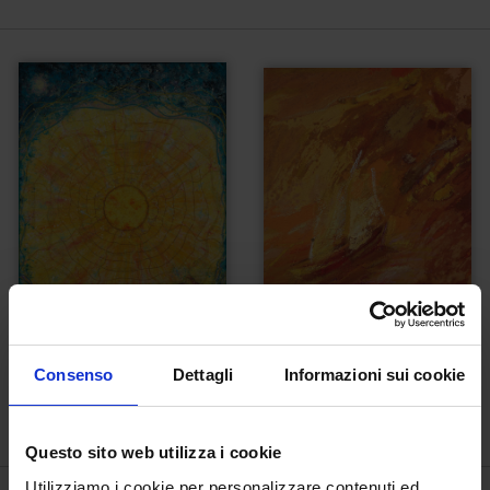
Consenso
Dettagli
Informazioni sui cookie
Paradiso canto 29
Paradiso canto XVII
€
2.500,00
€
2.000,00
Questo sito web utilizza i cookie
Utilizziamo i cookie per personalizzare contenuti ed