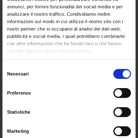
annunci, per fornire funzionalità dei social media e per
analizzare il nostro traffico. Condividiamo inoltre
informazioni sul modo in cui utilizza il nostro sito con i
nostri partner che si occupano di analisi dei dati web,
pubblicità e social media, i quali potrebbero combinarle
con altre informazioni che ha fornito loro o che hanno
raccolto dal suo utilizzo dei loro servizi.
Selezione
Necessari
del
consenso
Paradiso IX
Paradiso, canto XII.
Preferenze
Dante e Beatrice
€
4.000,00
incontrano san
Statistiche
Bonaventura
€
2.000,00
Marketing