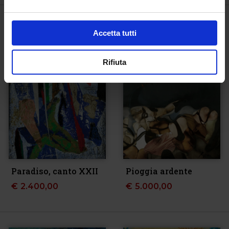
Accetta tutti
Rifiuta
Paradiso, canto XXII
Pioggia ardente
€
2.400,00
€
5.000,00