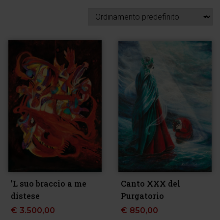
’L suo braccio a me
Canto XXX del
distese
Purgatorio
€
3.500,00
€
850,00