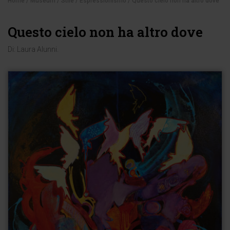
Home
/
Museum
/
Stile
/
Espressionismo
/ Questo cielo non ha altro dove
Questo cielo non ha altro dove
Di:
Laura Alunni
.