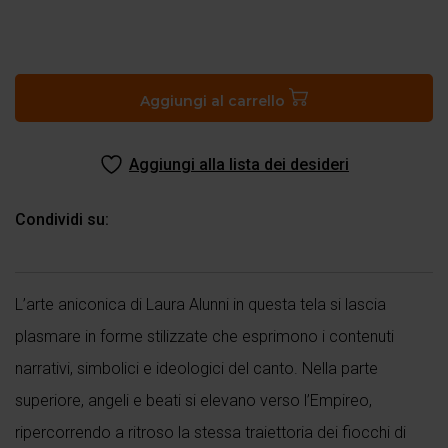
Questo
cielo
non
Aggiungi al carrello
ha
altro
Aggiungi alla lista dei desideri
dove
quantità
Condividi su:
L’arte aniconica di Laura Alunni in questa tela si lascia
plasmare in forme stilizzate che esprimono i contenuti
narrativi, simbolici e ideologici del canto. Nella parte
superiore, angeli e beati si elevano verso l’Empireo,
ripercorrendo a ritroso la stessa traiettoria dei fiocchi di