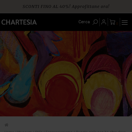
Skip
SCONTI FINO AL 40%! Approfittane ora!
to
content
Spedizione gratuita per ordini da € 60
Cerca
0