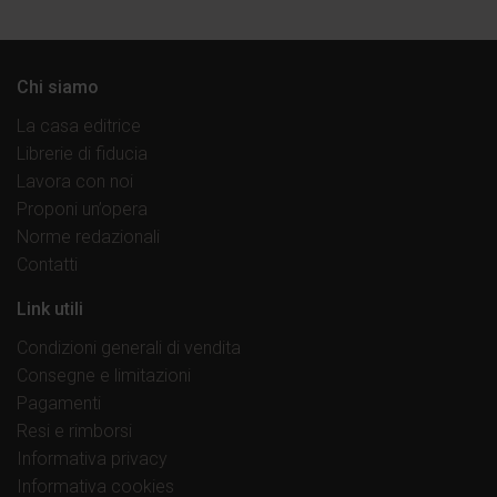
Chi siamo
La casa editrice
Librerie di fiducia
Lavora con noi
Proponi un’opera
Norme redazionali
Contatti
Link utili
Condizioni generali di vendita
Consegne e limitazioni
Pagamenti
Resi e rimborsi
Informativa privacy
Informativa cookies