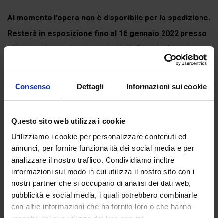
Al momento l'opera non è disponibile per la spedizione.
Resterà in esposizione fino al 16 gennaio 2022 presso
il Museo Casa Gaia a Portobuffolè (Treviso) per la
mostra
DIVINA COMMEDIA. L'arte...
Continua a leggere
Consenso
Dettagli
Informazioni sui cookie
Questo sito web utilizza i cookie
Recensioni
Utilizziamo i cookie per personalizzare contenuti ed
annunci, per fornire funzionalità dei social media e per
Ancora non ci sono recensioni.
analizzare il nostro traffico. Condividiamo inoltre
informazioni sul modo in cui utilizza il nostro sito con i
Recensisci per primo “Questo cielo non ha altro dove”
nostri partner che si occupano di analisi dei dati web,
pubblicità e social media, i quali potrebbero combinarle
(Click here to login and review this product)
con altre informazioni che ha fornito loro o che hanno