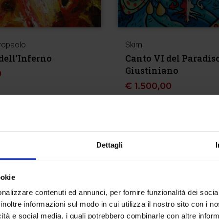
ropaolo
Skim
dell’Inferno
Canto VI del Paradiso
Giustiniano
0
€
1.500,00
Dettagli
ookie
nalizzare contenuti ed annunci, per fornire funzionalità dei socia
inoltre informazioni sul modo in cui utilizza il nostro sito con i 
icità e social media, i quali potrebbero combinarle con altre inform