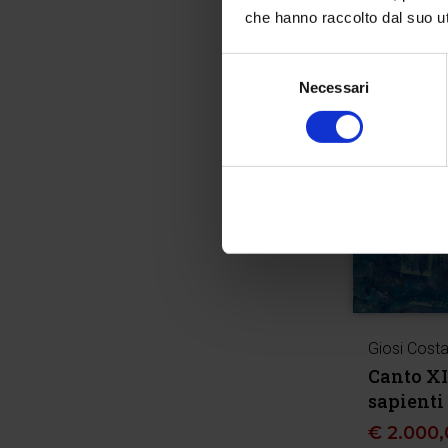
che hanno raccolto dal suo uti
Selezione
Necessari
del
consenso
Giosi Cost
Canto XI,
sapienti
€
2.000,