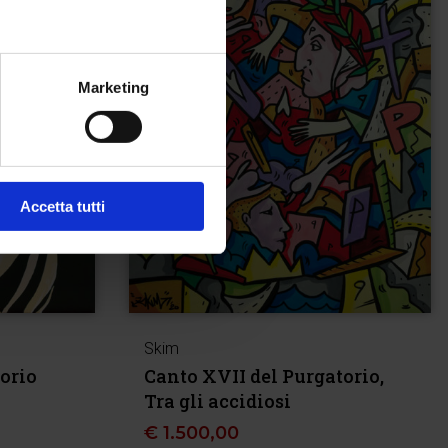
Marketing
Accetta tutti
Skim
orio
Canto XVII del Purgatorio,
Tra gli accidiosi
€
1.500,00