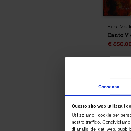
Elena Mast
Canto V 
€
850,0
Consenso
Questo sito web utilizza i c
Utilizziamo i cookie per perso
nostro traffico. Condividiamo 
di analisi dei dati web, pubbl