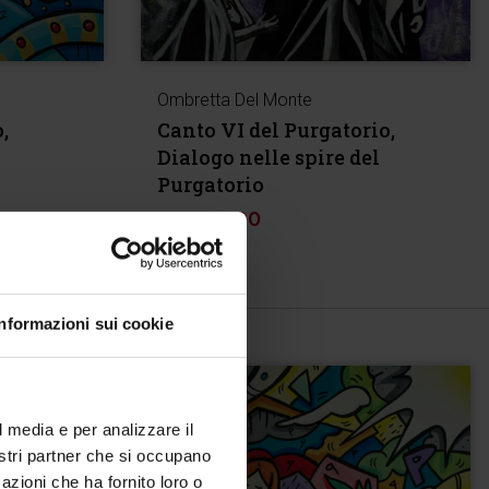
Ombretta Del Monte
,
Canto VI del Purgatorio,
Dialogo nelle spire del
Purgatorio
€
1.200,00
Informazioni sui cookie
l media e per analizzare il
nostri partner che si occupano
azioni che ha fornito loro o