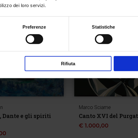
lizzo dei loro servizi.
Preferenze
Statistiche
Rifiuta
an
Marco Sciame
 Dante e gli spiriti
Canto XVI del Purgat
€
1.000,00
00