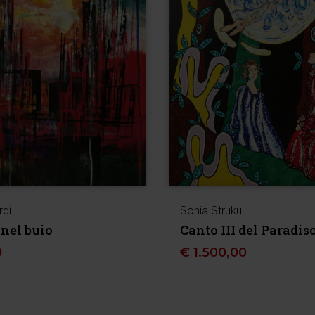
rdi
Sonia Strukul
 nel buio
Canto III del Paradis
0
€
1.500,00