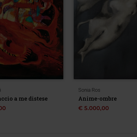
i
Sonia Ros
accio a me distese
Anime-ombre
00
€
5.000,00