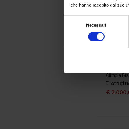
che hanno raccolto dal suo uti
Selezione
Necessari
del
consenso
Olimpia Bia
Il crogiu
€
2.000,