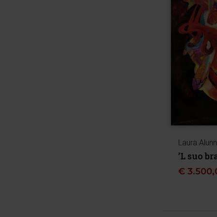
Laura Alunn
’L suo br
€
3.500,