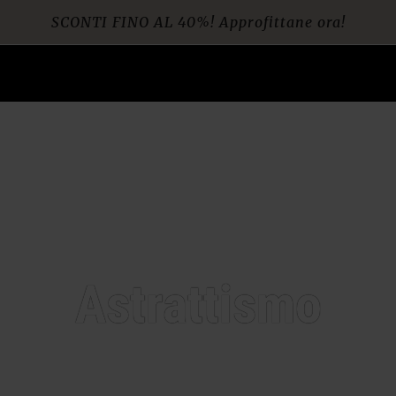
SCONTI FINO AL 40%! Approfittane ora!
Spedizione gratuita per ordini da € 60
Astrattismo