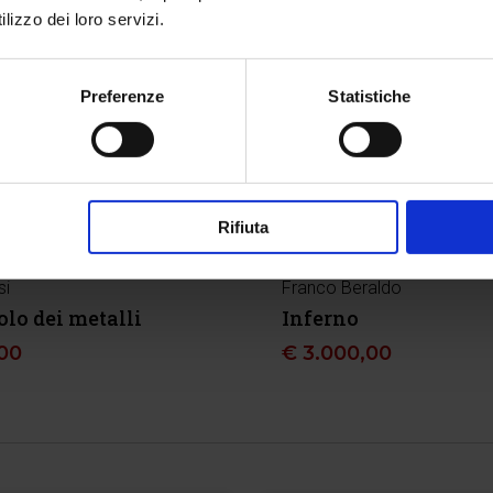
lizzo dei loro servizi.
Preferenze
Statistiche
Rifiuta
si
Franco Beraldo
olo dei metalli
Inferno
00
€
3.000,00