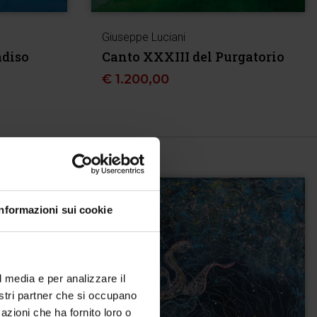
Giuseppe Luciani
adiso
Canto XXXIII del Purgatorio
€
1.200,00
Informazioni sui cookie
l media e per analizzare il
nostri partner che si occupano
azioni che ha fornito loro o