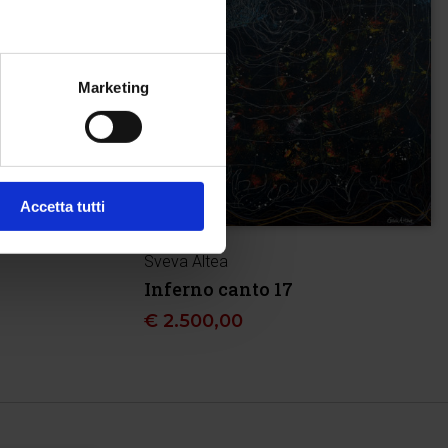
Marketing
Accetta tutti
Sveva Altea
Inferno canto 17
€
2.500,00