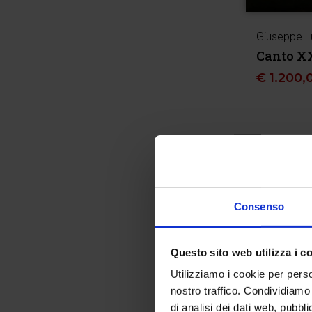
Giuseppe L
Canto XX
€
1.200,
Consenso
Questo sito web utilizza i c
Utilizziamo i cookie per perso
nostro traffico. Condividiamo 
di analisi dei dati web, pubbl