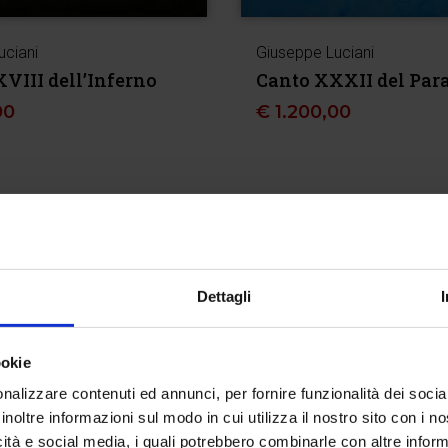
uciani
Giuseppe Luciani
VIII dell’Inferno
Canto XXXII del Par
00
€
1.200,00
Dettagli
ookie
nalizzare contenuti ed annunci, per fornire funzionalità dei socia
inoltre informazioni sul modo in cui utilizza il nostro sito con i 
icità e social media, i quali potrebbero combinarle con altre inform