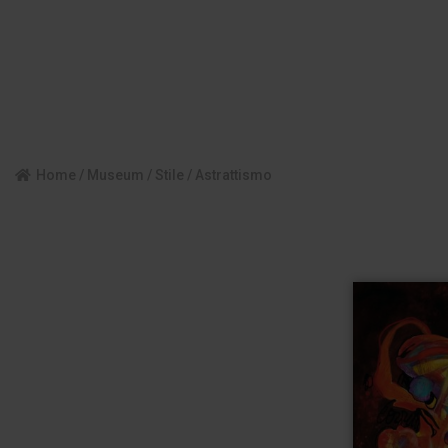
Home
/
Museum
/
Stile
/ Astrattismo