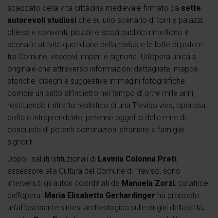
spaccato della vita cittadina medievale firmato da
sette
autorevoli studiosi
che su uno scenario di torri e palazzi,
chiese e conventi, piazze e spazi pubblici rimettono in
scena le attività quotidiane della
civitas
e le lotte di potere
tra Comune, vescovi, imperi e signorie. Un’opera unica e
originale che attraverso informazioni dettagliate, mappe
storiche, disegni e suggestive immagini fotografiche
compie un salto all’indietro nel tempo di oltre mille anni,
restituendo il ritratto realistico di una Treviso viva, operosa,
colta e intraprendente, perenne oggetto delle mire di
conquista di potenti dominazioni straniere e famiglie
signorili.
Dopo i saluti istituzionali di
Lavinia Colonna Preti
,
assessore alla Cultura del Comune di Treviso, sono
intervenuti gli autori coordinati da
Manuela Zorzi
, curatrice
dell’opera.
Maria Elisabetta Gerhardinger
ha proposto
un’affascinante sintesi archeologica sulle origini della città,