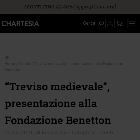
Skip
SCONTI FINO AL 40%! Approfittane ora!
to
content
Spedizione gratuita per ordini da € 60
Cerca
0
Home
/
Eventi
/ “Treviso medievale”, presentazione alla Fondazione
Benetton
“Treviso medievale”,
presentazione alla
Fondazione Benetton
20 Dic 2019
,
di Redazione
-
Categoria: Eventi