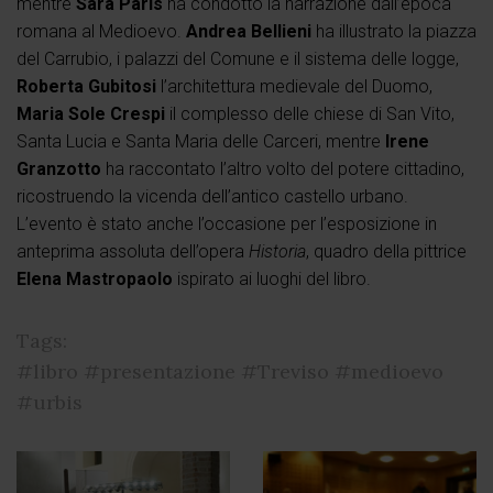
mentre
Sara Paris
ha condotto la narrazione dall’epoca
romana al Medioevo.
Andrea Bellieni
ha illustrato la piazza
del Carrubio, i palazzi del Comune e il sistema delle logge,
Roberta Gubitosi
l’architettura medievale del Duomo,
Maria Sole Crespi
il complesso delle chiese di San Vito,
Santa Lucia e Santa Maria delle Carceri, mentre
Irene
Granzotto
ha raccontato l’altro volto del potere cittadino,
ricostruendo la vicenda dell’antico castello urbano.
L’evento è stato anche l’occasione per l’esposizione in
anteprima assoluta dell’opera
Historia
, quadro della pittrice
Elena Mastropaolo
ispirato ai luoghi del libro.
Tags:
#libro
#presentazione
#Treviso
#medioevo
#urbis