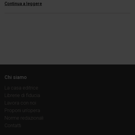
Continua a leggere
Chi siamo
La casa editrice
Librerie di fiducia
Lavora con noi
Proponi un’opera
Norme redazionali
Contatti