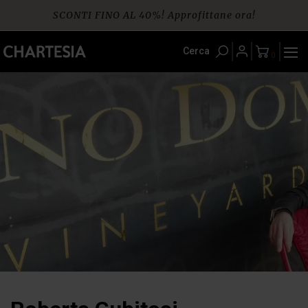
Skip
SCONTI FINO AL 40%! Approfittane ora!
to
content
Spedizione gratuita per ordini da € 60
Cerca
0