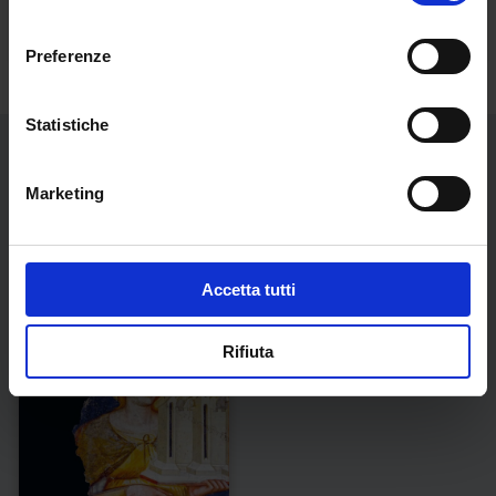
consenso
Preferenze
Statistiche
Marketing
Libri dell'autore
Accetta tutti
Rifiuta