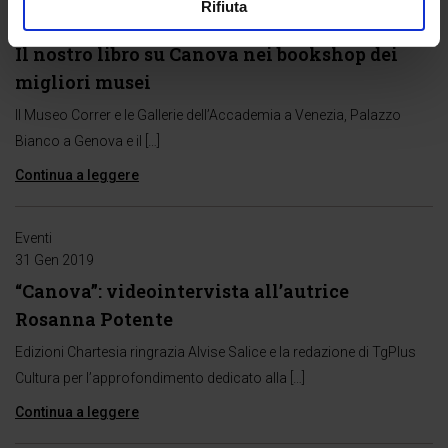
Eventi
Rifiuta
31 Gen 2019
Il nostro libro su Canova nei bookshop dei
migliori musei
Il Museo Correr e le Gallerie dell’Accademia a Venezia, Palazzo
Bianco a Genova e il […]
Continua a leggere
Eventi
31 Gen 2019
“Canova”: videointervista all’autrice
Rosanna Potente
Edizioni Chartesia ringrazia Alvise Salice e la redazione di TgPlus
Cultura per l’approfondimento dedicato alla […]
Continua a leggere