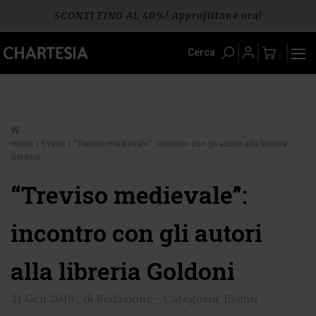
Skip
SCONTI FINO AL 40%! Approfittane ora!
to
content
Spedizione gratuita per ordini da € 60
Cerca
0
Home
/
Eventi
/ “Treviso medievale”: incontro con gli autori alla libreria
Goldoni
“Treviso medievale”:
incontro con gli autori
alla libreria Goldoni
31 Gen 2019
,
di Redazione
-
Categoria: Eventi