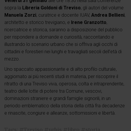
Venerdì 31 gennaio
alle ore 18:30 nella sala conferenze
sopra la
Libreria Goldoni di Treviso
, gli autori del volume
Manuela Zorzi
, curatrice e docente IUAV,
Andrea Bellieni
,
architetto e storico trevigiano, e
Irene Granzotto
,
ricercatrice e storica, saranno a disposizione del pubblico
per rispondere a domande e curiosità, raccontando e
illustrando lo scenario urbano che si offriva agli occhi di
cittadini e forestieri nei lunghi e travagliati secoli dell’età di
mezzo.
Uno spaccato appassionante e di alto profilo culturale,
aggiornato ai più recenti studi in materia, per riscoprire il
ritratto di una Treviso viva, operosa, colta e intraprendente,
teatro delle lotte di potere tra Comune, vescovi,
dominazioni straniere e grandi famiglie signorili, in un
periodo emblematico della storia della città fra decadenze
e rinascite, congiure e alleanze, sottomissioni e libertà.
Tags:
#Treviso
#urbis
#libro
#storia