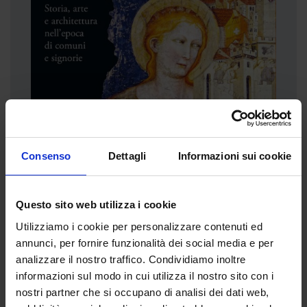
Consenso
Dettagli
Informazioni sui cookie
Questo sito web utilizza i cookie
Treviso medievale
Utilizziamo i cookie per personalizzare contenuti ed
Storia, arte e architettura nell'epoca di comuni e
annunci, per fornire funzionalità dei social media e per
signorie
analizzare il nostro traffico. Condividiamo inoltre
informazioni sul modo in cui utilizza il nostro sito con i
Acquista
nostri partner che si occupano di analisi dei dati web,