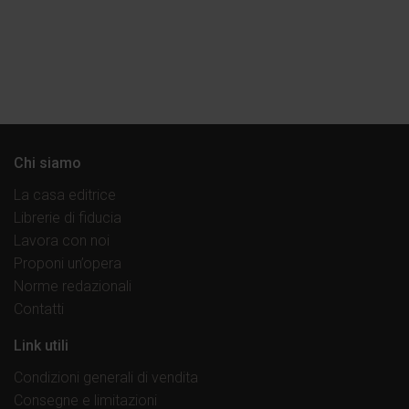
Chi siamo
La casa editrice
Librerie di fiducia
Lavora con noi
Proponi un’opera
Norme redazionali
Contatti
Link utili
Condizioni generali di vendita
Consegne e limitazioni