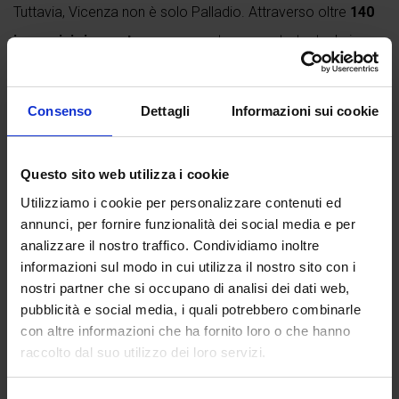
Tuttavia, Vicenza non è solo Palladio. Attraverso oltre
140
immagini ricercate
e un accurato apparato testuale in
italiano e inglese, il volume accompagna il lettore in un
percorso ampio e suggestivo. Pagina dopo pagina
Consenso
Dettagli
Informazioni sui cookie
emergono tracce romane, mura medievali, memorie
scaligere e veneziane, palazzi aristocratici, torri, logge,
Questo sito web utilizza i cookie
piazze, contrade e mercati.
Utilizziamo i cookie per personalizzare contenuti ed
Un viaggio nella storia, nell’arte e nel
annunci, per fornire funzionalità dei social media e per
territorio
analizzare il nostro traffico. Condividiamo inoltre
informazioni sul modo in cui utilizza il nostro sito con i
La...
nostri partner che si occupano di analisi dei dati web,
pubblicità e social media, i quali potrebbero combinarle
Continua a leggere
con altre informazioni che ha fornito loro o che hanno
raccolto dal suo utilizzo dei loro servizi.