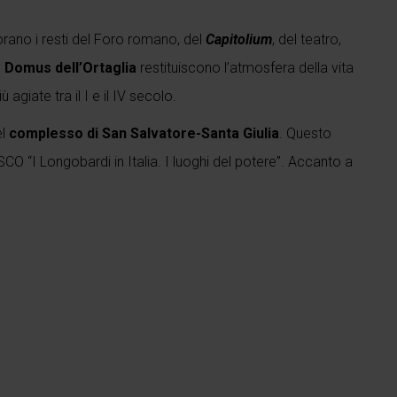
fiorano i resti del Foro romano, del
Capitolium
, del teatro,
e
Domus dell’Ortaglia
restituiscono l’atmosfera della vita
agiate tra il I e il IV secolo.
el
complesso di San Salvatore-Santa Giulia
. Questo
O “I Longobardi in Italia. I luoghi del potere”. Accanto a