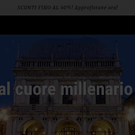
SCONTI FINO AL 40%! Approfittane ora!
Spedizione gratuita per ordini da € 60
l cuore millenario