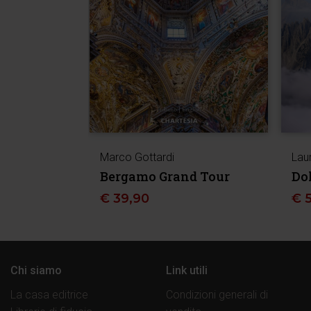
Marco Gottardi
Lau
Bergamo Grand Tour
Do
€
39,90
€
Chi siamo
Link utili
La casa editrice
Condizioni generali di