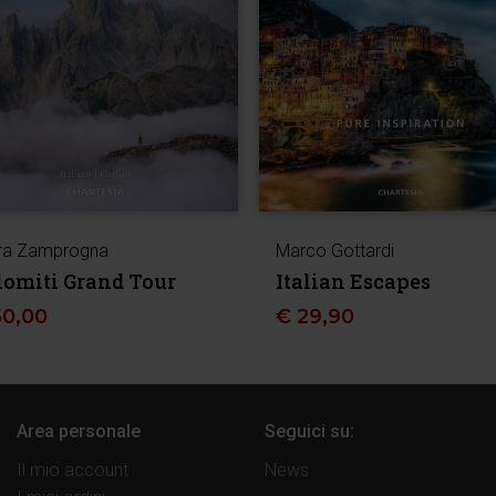
ra Zamprogna
Marco Gottardi
lomiti Grand Tour
Italian Escapes
50,00
€
29,90
Area personale
Seguici su:
Il mio account
News