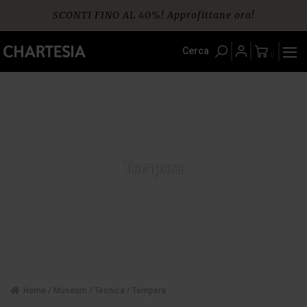
Skip
SCONTI FINO AL 40%! Approfittane ora!
to
content
Spedizione gratuita per ordini da € 60
Cerca
0
Tempera
Home
/
Museum
/
Tecnica
/ Tempera