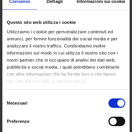
Consenso
Dettagli
Informazioni sui cookie
Questo sito web utilizza i cookie
Utilizziamo i cookie per personalizzare contenuti ed
annunci, per fornire funzionalità dei social media e per
analizzare il nostro traffico. Condividiamo inoltre
informazioni sul modo in cui utilizza il nostro sito con i
nostri partner che si occupano di analisi dei dati web,
pubblicità e social media, i quali potrebbero combinarle
con altre informazioni che ha fornito loro o che hanno
raccolto dal suo utilizzo dei loro servizi.
Purgatorio
Selezione
Necessari
del
€
3.000,00
consenso
Preferenze