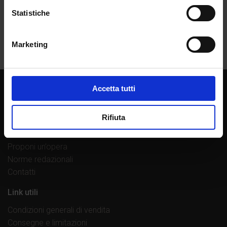
Statistiche
Marketing
Accetta tutti
Chi siamo
La casa editrice
Rifiuta
Librerie di fiducia
Lavora con noi
Proponi un’opera
Norme redazionali
Contatti
Link utili
Condizioni generali di vendita
Consegne e limitazioni