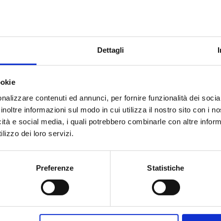
i e travagliati secoli dell’età di mezzo.
 ai più recenti studi in materia, per riscoprire il ritratto di
 lotte di potere tra Comune, vescovi, dominazioni straniere e
Dettagli
a della città fra decadenze e rinascite, congiure e alleanze,
ookie
nalizzare contenuti ed annunci, per fornire funzionalità dei socia
inoltre informazioni sul modo in cui utilizza il nostro sito con i 
icità e social media, i quali potrebbero combinarle con altre inform
lizzo dei loro servizi.
Preferenze
Statistiche