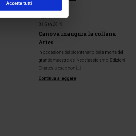
Accetta tutti
Eventi
31 Gen 2019
Canova inaugura la collana
Artes
In occasione del bicentenario della morte del
grande maestro del Neoclassicismo, Edizioni
Chartesia esce con […]
Continua a leggere