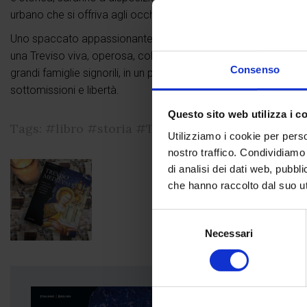
urbano che si offriva agli occhi di cittadini e forestieri nei lungh
Uno spaccato appassionante e di alto profilo culturale, aggiornato
una Treviso viva, operosa, colta e intraprendente, teatro delle
Consenso
grandi famiglie signorili, in un periodo emblematico della stori
sottomissioni e libertà.
Questo sito web utilizza i c
Tags:
#libro
#storia
#Treviso
#urbis
Utilizziamo i cookie per perso
nostro traffico. Condividiamo 
di analisi dei dati web, pubbl
che hanno raccolto dal suo uti
Selezione
Necessari
del
consenso