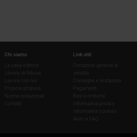
articoli
Chi siamo
Link utili
La casa editrice
Condizioni generali di
Librerie di fiducia
vendita
Lavora con noi
Consegne e limitazioni
Proponi un’opera
Pagamenti
Norme redazionali
Resi e rimborsi
Contatti
Informativa privacy
Informativa cookies
Aiuto e FAQ