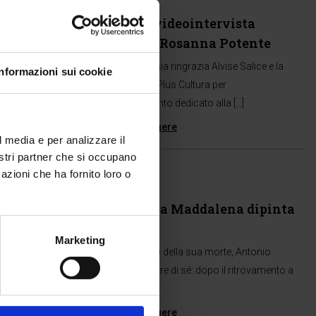
31 Gen 2019
“Canova”: videointervista
all’autrice Rosanna Potente
Edizioni Chartesia ringrazia Alvise Salice e la
Informazioni sui cookie
redazione di TgPlus Cultura per
l’approfondimento dedicato alla […]
Continua a leggere
l media e per analizzare il
nostri partner che si occupano
Eventi
azioni che ha fornito loro o
31 Gen 2019
Ritrovata la Maddalena dipinta
da Canova
Marketing
Nel bicentenario della sua morte, Antonio
Canova fa parlare di sé: dopo il ritrovamento a
[…]
Continua a leggere