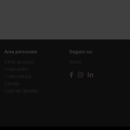
Area personale
Seguici su:
Il mio account
News
I miei ordini
I miei indirizzi
Carrello
Lista dei desideri