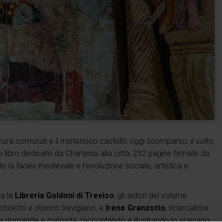
lte mura comunali e il misterioso castello oggi scomparso: il volto
o libro dedicato da Chartesia alla città, 232 pagine firmate da
te la
facies
medievale e l’evoluzione sociale, artistica e
ra la
Libreria Goldoni di Treviso
, gli autori del volume
rchitetto e storico trevigiano, e
Irene Granzotto
, ricercatrice
 a domande e curiosità, raccontando e illustrando lo scenario