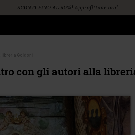
SCONTI FINO AL 40%! Approfittane ora!
Spedizione gratuita per ordini da € 60
a libreria Goldoni
ro con gli autori alla librer