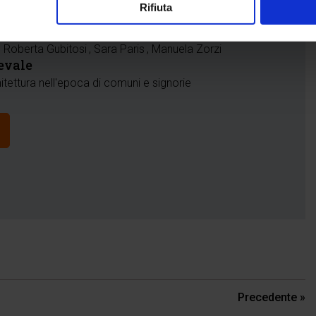
Rifiuta
Maria Sole Crespi
, Maria Elisabetta Gerhardinger
, Roberta Gubitosi
, Sara Paris
, Manuela Zorzi
evale
hitettura nell'epoca di comuni e signorie
Precedente »