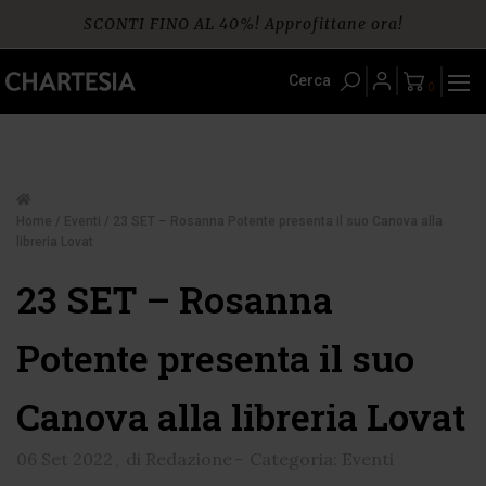
Skip
SCONTI FINO AL 40%! Approfittane ora!
to
content
Spedizione gratuita per ordini da € 60
Cerca
0
Home
/
Eventi
/ 23 SET – Rosanna Potente presenta il suo Canova alla
libreria Lovat
23 SET – Rosanna
Potente presenta il suo
Canova alla libreria Lovat
06 Set 2022
,
di Redazione
-
Categoria: Eventi