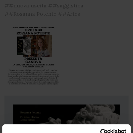
##nuova uscita
##saggistica
##Rosanna Potente
##Artes