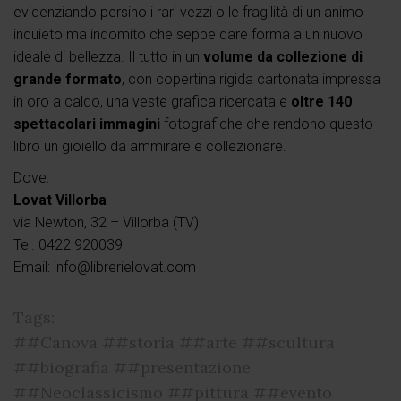
evidenziando persino i rari vezzi o le fragilità di un animo
inquieto ma indomito che seppe dare forma a un nuovo
ideale di bellezza. Il tutto in un
volume da collezione di
grande formato
, con copertina rigida cartonata impressa
in oro a caldo, una veste grafica ricercata e
oltre 140
spettacolari immagini
fotografiche che rendono questo
libro un gioiello da ammirare e collezionare.
Dove:
Lovat Villorba
via Newton, 32 – Villorba (TV)
Tel. 0422 920039
Email: info@librerielovat.com
Tags:
##Canova
##storia
##arte
##scultura
##biografia
##presentazione
##Neoclassicismo
##pittura
##evento