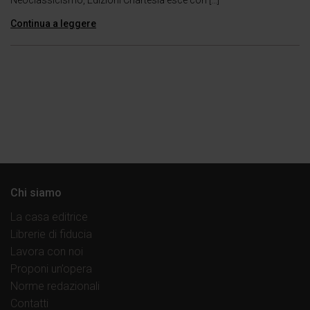
Neoclassicismo, Edizioni Chartesia esce con […]
Continua a leggere
Chi siamo
La casa editrice
Librerie di fiducia
Lavora con noi
Proponi un’opera
Norme redazionali
Contatti