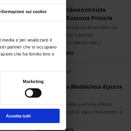
13 Dic 2018
“Canova”: videointervista
Informazioni sui cookie
all’autrice Rosanna Potente
Edizioni Chartesia ringrazia Alvise Salice e la
redazione di TgPlus Cultura per
l media e per analizzare il
l’approfondimento dedicato alla […]
nostri partner che si occupano
Continua a leggere
azioni che ha fornito loro o
Rassegna stampa
13 Dic 2018
Marketing
Ritrovata la Maddalena dipinta
da Canova
Nel bicentenario della sua morte, Antonio
Canova fa parlare di sé: dopo il ritrovamento a
Accetta tutti
[…]
Continua a leggere