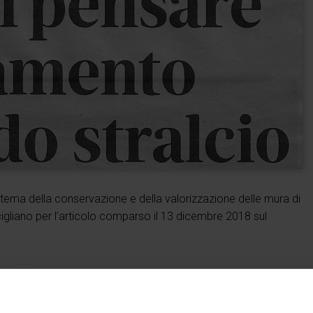
il tema della conservazione e della valorizzazione delle mura di
Scigliano per l’articolo comparso il 13 dicembre 2018 sul
i Padova
#mura