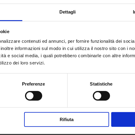
Dettagli
ookie
nalizzare contenuti ed annunci, per fornire funzionalità dei socia
inoltre informazioni sul modo in cui utilizza il nostro sito con i 
icità e social media, i quali potrebbero combinarle con altre inform
lizzo dei loro servizi.
, Alberto Ciampalini
, Patrizia Dal Zotto
, Adriano Menin
ndrea Ulandi
, Adriano Verdi
Preferenze
Statistiche
rranea
ura rinascimentali esistenti più estese d'Europa
Rifiuta