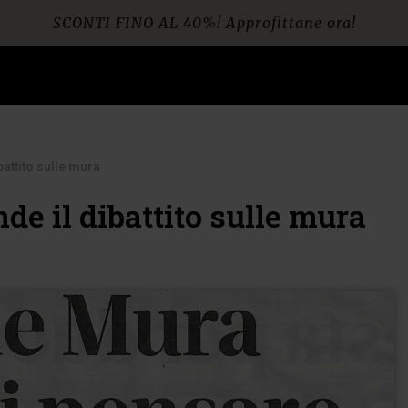
SCONTI FINO AL 40%! Approfittane ora!
Spedizione gratuita per ordini da € 60
attito sulle mura
de il dibattito sulle mura