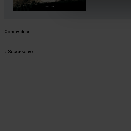
Condividi su:
Navigazione
« Successivo
articoli