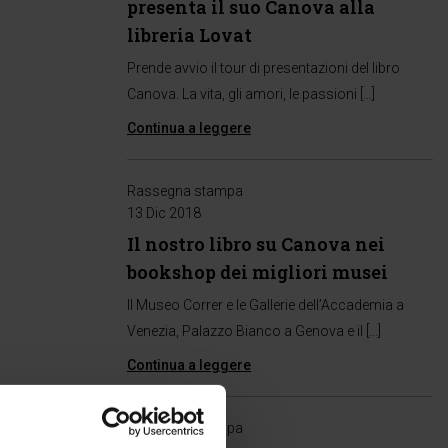
presenta il suo Canova alla
libreria Lovat
Prende avvio il tour di presentazioni del libro
Canova. La vita, gli amori, le passioni […]
Continua a leggere
Rassegna stampa
13 Dic 2018
Il nostro libro su Canova nei
bookshop dei migliori musei
Il Museo Correr e le Gallerie dell’Accademia a
Venezia, Palazzo Bianco a Genova e il […]
Continua a leggere
Rassegna stampa