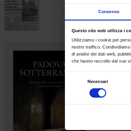
Consenso
Questo sito web utilizza i c
Utilizziamo i cookie per perso
nostro traffico. Condividiamo 
di analisi dei dati web, pubbl
che hanno raccolto dal suo uti
Fabio Bordignon
Selezione
, Paolo Mozzi
, A
Necessari
del
Padova sotte
consenso
Nel cuore delle m
Acquista