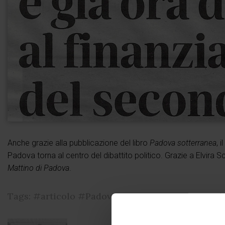
Anche grazie alla pubblicazione del libro
Padova sotterranea
, 
Padova torna al centro del dibattito politico. Grazie a Elvira 
Mattino di Padova
.
Tags:
#articolo
#Padova sotterranea
#Mattino d