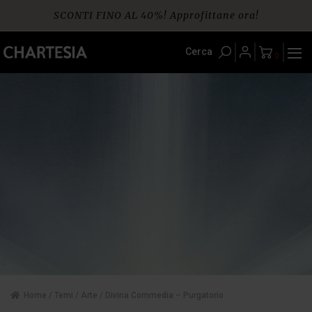
Skip
SCONTI FINO AL 40%! Approfittane ora!
to
content
Spedizione gratuita per ordini da € 60
Cerca
0
Home
/
Temi
/
Arte
/ Divina Commedia – Purgatorio