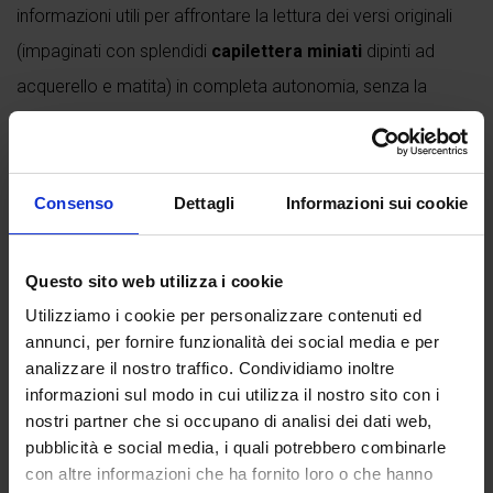
informazioni utili per affrontare la lettura dei versi originali
(impaginati con splendidi
capilettera miniati
dipinti ad
acquerello e matita) in completa autonomia, senza la
necessità di ulteriori commenti o parafrasi. L'autorevole
"Introduzione al poema" e la specifica "Introduzione alla
cantica", a firma di...
Consenso
Dettagli
Informazioni sui cookie
Continua a leggere
Questo sito web utilizza i cookie
Utilizziamo i cookie per personalizzare contenuti ed
annunci, per fornire funzionalità dei social media e per
Recensioni
analizzare il nostro traffico. Condividiamo inoltre
informazioni sul modo in cui utilizza il nostro sito con i
Ancora non ci sono recensioni.
nostri partner che si occupano di analisi dei dati web,
Recensisci per primo “Divina Commedia – Purgatorio”
pubblicità e social media, i quali potrebbero combinarle
con altre informazioni che ha fornito loro o che hanno