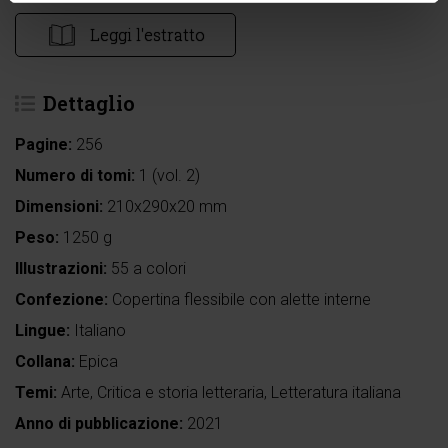
Leggi l'estratto
Dettaglio
Pagine:
256
Numero di tomi:
1 (vol. 2)
Dimensioni:
210x290x20 mm
Peso:
1250 g
Illustrazioni:
55 a colori
Confezione:
Copertina flessibile con alette interne
Lingue:
Italiano
Collana:
Epica
Temi:
Arte
,
Critica e storia letteraria
,
Letteratura italiana
Anno di pubblicazione:
2021