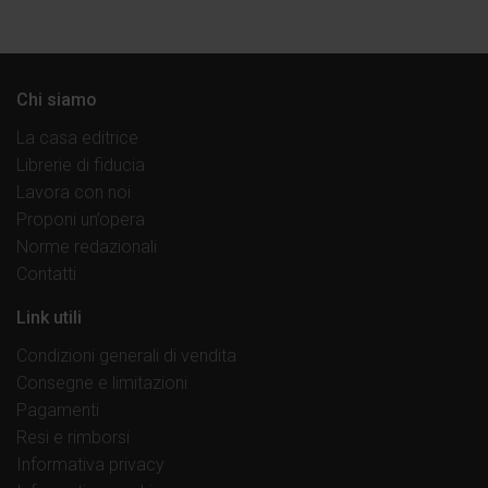
Chi siamo
La casa editrice
Librerie di fiducia
Lavora con noi
Proponi un’opera
Norme redazionali
Contatti
Link utili
Condizioni generali di vendita
Consegne e limitazioni
Pagamenti
Resi e rimborsi
Informativa privacy