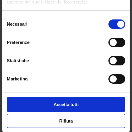
raccolto dal suo utilizzo dei loro servizi.
(Click here to login and review this product)
Selezione
Necessari
del
consenso
Preferenze
Statistiche
Marketing
Accetta tutti
Rifiuta
Leggi il sommario