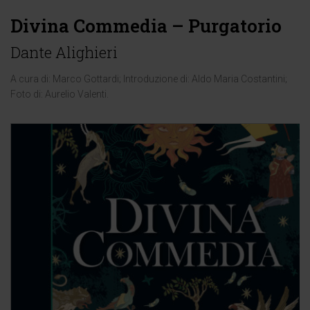
Divina Commedia – Purgatorio
Dante Alighieri
A cura di:
Marco Gottardi
; Introduzione di:
Aldo Maria Costantini
;
Foto di:
Aurelio Valenti
.