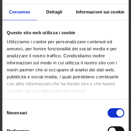
Consenso
Dettagli
Informazioni sui cookie
Questo sito web utilizza i cookie
Utilizziamo i cookie per personalizzare contenuti ed
annunci, per fornire funzionalità dei social media e per
analizzare il nostro traffico. Condividiamo inoltre
informazioni sul modo in cui utilizza il nostro sito con i
nostri partner che si occupano di analisi dei dati web,
pubblicità e social media, i quali potrebbero combinarle
con altre informazioni che ha fornito loro o che hanno
raccolto dal suo utilizzo dei loro servizi.
Canto XXIII del
Selezione
Purgatorio,
Necessari
del
Consapevolezza
consenso
€
1.000,00
Preferenze