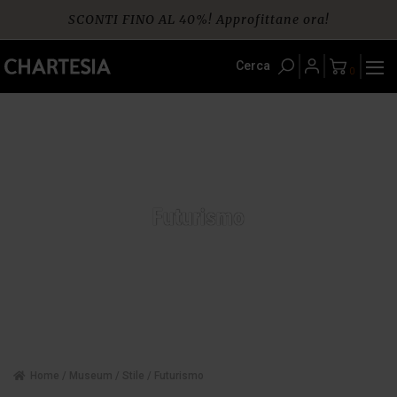
Skip
SCONTI FINO AL 40%! Approfittane ora!
to
content
Spedizione gratuita per ordini da € 60
Cerca
0
Futurismo
Home
/
Museum
/
Stile
/ Futurismo