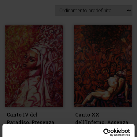
Canto IV del
Canto XX
Paradiso, Presenza
dell’Inferno, Assenza
€
1.000,00
€
1.000,00