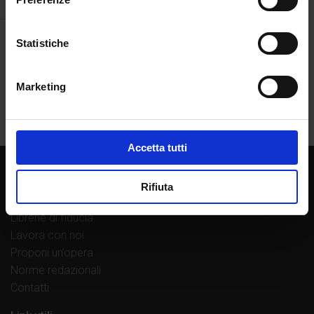
Statistiche
Marketing
Accetta tutti
Chi siamo
Rifiuta
La casa editrice
Librerie di fiducia
Lavora con noi
Proponi un’opera
Norme redazionali
Contatti