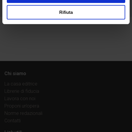
Rifiuta
Chi siamo
La casa editrice
Librerie di fiducia
Lavora con noi
Proponi un’opera
Norme redazionali
Contatti