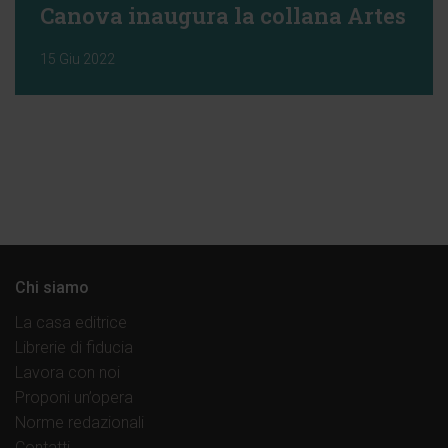
Canova inaugura la collana Artes
15 Giu 2022
Chi siamo
La casa editrice
Librerie di fiducia
Lavora con noi
Proponi un’opera
Norme redazionali
Contatti