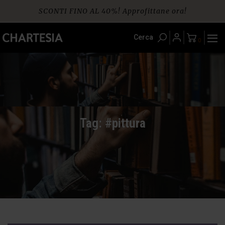
Skip
SCONTI FINO AL 40%! Approfittane ora!
to
content
Spedizione gratuita per ordini da € 60
Cerca
0
Tag: #pittura