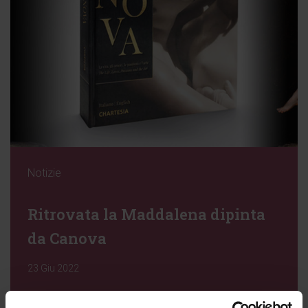
Notizie
Ritrovata la Maddalena dipinta
da Canova
23 Giu 2022