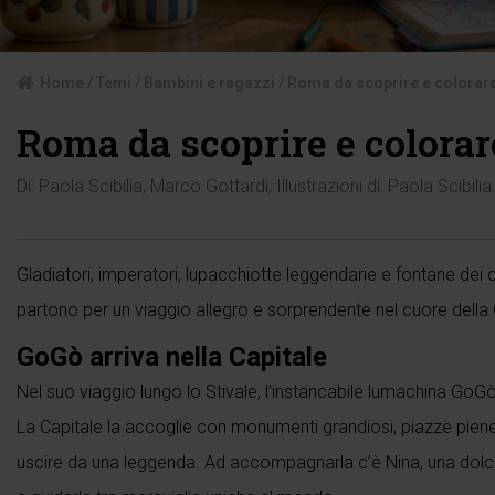
Home
/
Temi
/
Bambini e ragazzi
/ Roma da scoprire e colorar
Roma da scoprire e colorar
Di:
Paola Scibilia
,
Marco Gottardi
; Illustrazioni di:
Paola Scibilia
Gladiatori, imperatori, lupacchiotte leggendarie e fontane dei 
partono per un viaggio allegro e sorprendente nel cuore della 
GoGò arriva nella Capitale
Nel suo viaggio lungo lo Stivale, l’instancabile lumachina Go
La Capitale la accoglie con monumenti grandiosi, piazze pien
uscire da una leggenda. Ad accompagnarla c’è Nina, una dolce