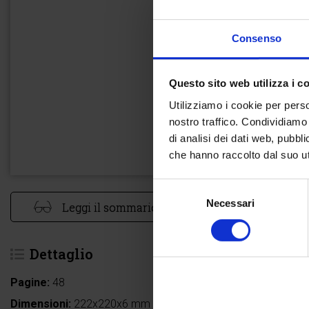
Consenso
Questo sito web utilizza i c
Utilizziamo i cookie per perso
nostro traffico. Condividiamo 
di analisi dei dati web, pubbl
che hanno raccolto dal suo uti
Selezione
Necessari
del
Leggi il sommario
consenso
Dettaglio
Pagine:
48
Dimensioni:
222x220x6 mm