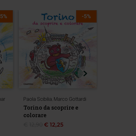
-5%
-5%
mar
Paola Scibilia
,
Marco Gottardi
Paola Scibilia
Torino da scoprire e
Treviso da
colorare
colorare
€
12,90
€
12,25
€
12,90
€