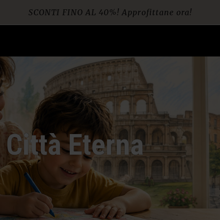
SCONTI FINO AL 40%! Approfittane ora!
Spedizione gratuita per ordini da € 60
a Città Eterna