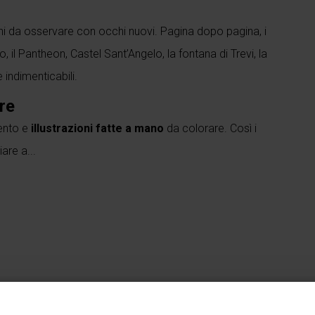
oghi da osservare con occhi nuovi. Pagina dopo pagina, i
, il Pantheon, Castel Sant’Angelo, la fontana di Trevi, la
 indimenticabili.
re
mento e
illustrazioni fatte a mano
da colorare. Così i
are a...