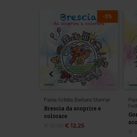
-5%
Paola Scibilia
,
Barbara Sturmar
Paol
Fed
Brescia da scoprire e
Gor
colorare
sco
€
12,90
€
12,25
€