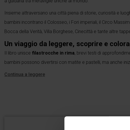
a guidarla tra meraviglie uniche al mondo.
Insieme attraversano una città piena di storie, curiosità e lu
bambini incontrano il Colosseo, i Fori imperiali, il Circo Massimo
Bocca della Verità, Villa Borghese, Cinecittà e tante altre tappe
Un viaggio da leggere, scoprire e colora
Il libro unisce
filastrocche in rima
, brevi testi di approfondi
bambini possono divertirsi con matite e pastelli, ma anche inizi
Continua a leggere