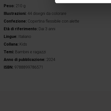
Peso:
210 g
Illustrazioni:
44 disegni da colorare
Confezione:
Copertina flessibile con alette
Età di riferimento:
Dai 3 anni
Lingue:
Italiano
Collana:
Kids
Temi:
Bambini e ragazzi
Anno di pubblicazione:
2024
ISBN:
9788899786571