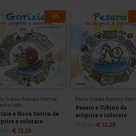
-5%
a Scibilia
,
Barbara Sturmar
,
Paola Scibilia
,
Barbara Stur
erica Bello
Pesaro e Urbino da
izia e Nova Gorica da
scoprire e colorare
prire e colorare
€
12,90
€
12,25
12,90
€
12,25