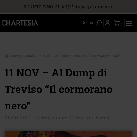
Skip
SCONTI FINO AL 40%! Approfittane ora!
to
content
Spedizione gratuita per ordini da € 60
Cerca
0
Home
/
Eventi
/ 11 NOV – Al Dump di Treviso “Il cormorano nero”
11 NOV – Al Dump di
Treviso “Il cormorano
nero”
21 Ott 2021
,
di Redazione
-
Categoria: Eventi