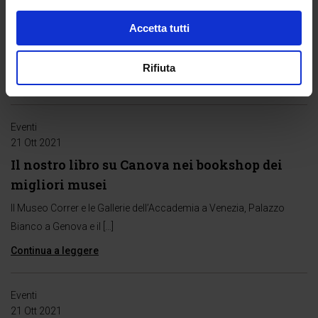
Canova alla libreria Lovat
Accetta tutti
Prende avvio il tour di presentazioni del libro Canova. La vita, gli
amori, le passioni […]
Rifiuta
Continua a leggere
Eventi
21 Ott 2021
Il nostro libro su Canova nei bookshop dei
migliori musei
Il Museo Correr e le Gallerie dell’Accademia a Venezia, Palazzo
Bianco a Genova e il […]
Continua a leggere
Eventi
21 Ott 2021