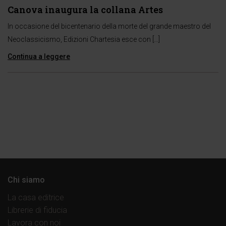
Canova inaugura la collana Artes
In occasione del bicentenario della morte del grande maestro del
Neoclassicismo, Edizioni Chartesia esce con […]
Continua a leggere
Chi siamo
La casa editrice
Librerie di fiducia
Lavora con noi