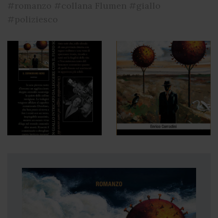
#romanzo
#collana Flumen
#giallo
#poliziesco