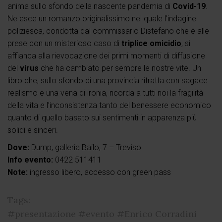
anima sullo sfondo della nascente pandemia di
Covid-19
.
Ne esce un romanzo originalissimo nel quale l’indagine
poliziesca, condotta dal commissario Distefano che è alle
prese con un misterioso caso di
triplice omicidio
, si
affianca alla rievocazione dei primi momenti di diffusione
del
virus
che ha cambiato per sempre le nostre vite. Un
libro che, sullo sfondo di una provincia ritratta con sagace
realismo e una vena di ironia, ricorda a tutti noi la fragilità
della vita e l’inconsistenza tanto del benessere economico
quanto di quello basato sui sentimenti in apparenza più
solidi e sinceri.
Dove:
Dump, galleria Bailo, 7 – Treviso
Info evento:
0422 511411
Note:
ingresso libero, accesso con green pass
Tags:
#presentazione
#evento
#Enrico Corradini