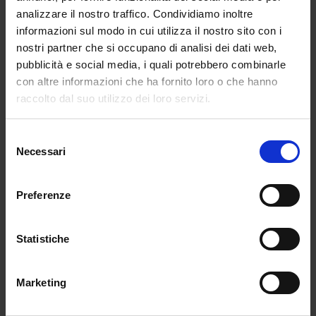
Il cormorano nero
analizzare il nostro traffico. Condividiamo inoltre
In una piovosa notte d’inverno, un agghiacciante
informazioni sul modo in cui utilizza il nostro sito con i
doppio omicidio sconvolge la quiete delle colline
nostri partner che si occupano di analisi dei dati web,
trevigiane. […]
pubblicità e social media, i quali potrebbero combinarle
con altre informazioni che ha fornito loro o che hanno
raccolto dal suo utilizzo dei loro servizi.
Acquista
Selezione
Necessari
del
consenso
Condividi su:
Preferenze
Navigazione
« Successivo
Precedente »
Statistiche
articoli
Ultimi articoli
Eventi
Marketing
21 Ott 2021
23 SET – Rosanna Potente presenta il suo