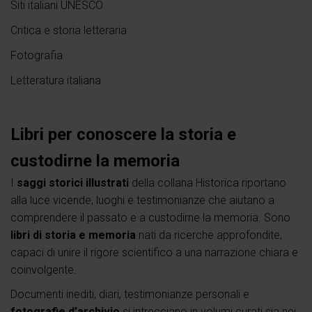
Siti italiani UNESCO
Critica e storia letteraria
Fotografia
Letteratura italiana
Libri per conoscere la storia e
custodirne la memoria
I
saggi storici illustrati
della collana Historica riportano
alla luce vicende, luoghi e testimonianze che aiutano a
comprendere il passato e a custodirne la memoria. Sono
libri di storia e memoria
nati da ricerche approfondite,
capaci di unire il rigore scientifico a una narrazione chiara e
coinvolgente.
Documenti inediti, diari, testimonianze personali e
fotografie d’archivio
si intrecciano in volumi curati sia nei