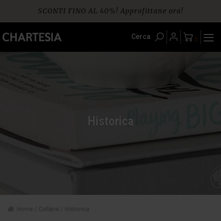
Skip
SCONTI FINO AL 40%! Approfittane ora!
to
content
Spedizione gratuita per ordini da € 60
Cerca
0
Historica
Home
/
Collane
/ Historica