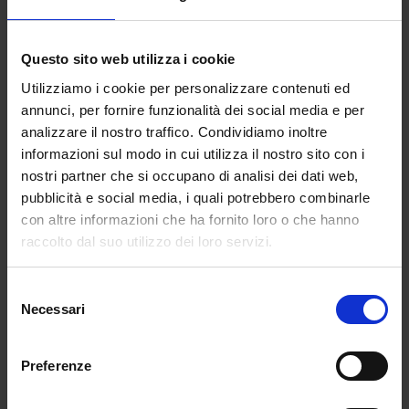
appassionati, agli studiosi, agli insegnanti e a chi desidera
avvicinarsi alle pagine più complesse del passato
Questo sito web utilizza i cookie
attraverso opere documentate, accessibili e capaci di
parlare al presente.
Utilizziamo i cookie per personalizzare contenuti ed
annunci, per fornire funzionalità dei social media e per
Esplora i saggi storici illustrati della collana Historica e
analizzare il nostro traffico. Condividiamo inoltre
scopri storie, documenti e testimonianze che meritano
informazioni sul modo in cui utilizza il nostro sito con i
di essere conosciuti e tramandati.
nostri partner che si occupano di analisi dei dati web,
pubblicità e social media, i quali potrebbero combinarle
con altre informazioni che ha fornito loro o che hanno
raccolto dal suo utilizzo dei loro servizi.
Selezione
Necessari
del
consenso
Preferenze