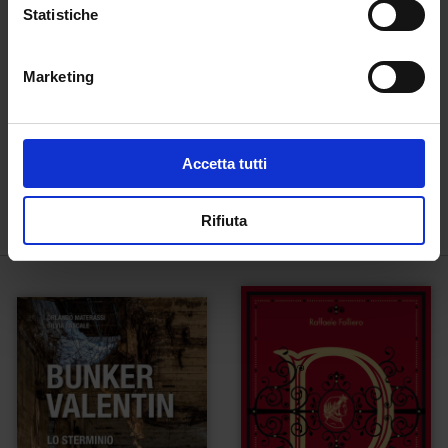
Statistiche
Marketing
Arrivo a Mauthausen.
Baracke Wilhelmine.
I lager, la cava, il
La memoria del
Accetta tutti
castello
terrore nazista
€
21,00
€
16,00
Rifiuta