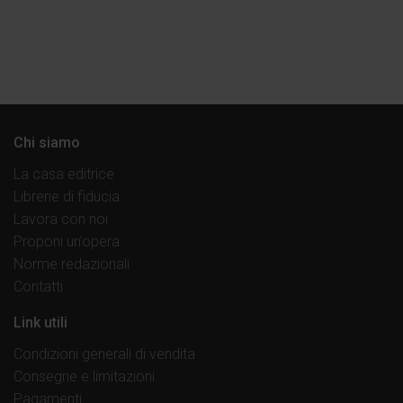
Chi siamo
La casa editrice
Librerie di fiducia
Lavora con noi
Proponi un’opera
Norme redazionali
Contatti
Link utili
Condizioni generali di vendita
Consegne e limitazioni
Pagamenti