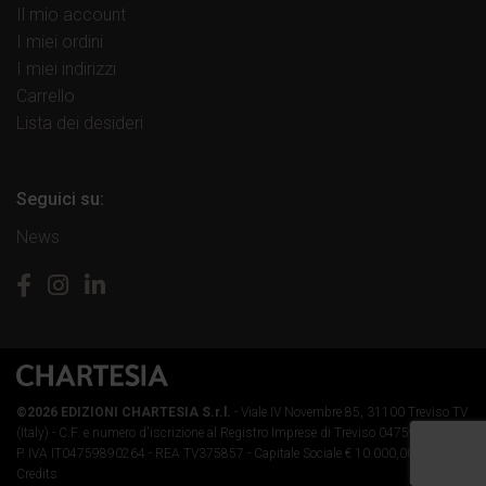
Il mio account
I miei ordini
I miei indirizzi
Carrello
Lista dei desideri
Seguici su:
News
©2026 EDIZIONI CHARTESIA S.r.l.
- Viale IV Novembre 85, 31100 Treviso TV
(Italy) -
C.F. e numero d'iscrizione al Registro Imprese di Treviso 04759890264 -
P. IVA IT04759890264 - REA TV375857 - Capitale Sociale € 10.000,00 i.v.
-
Credits