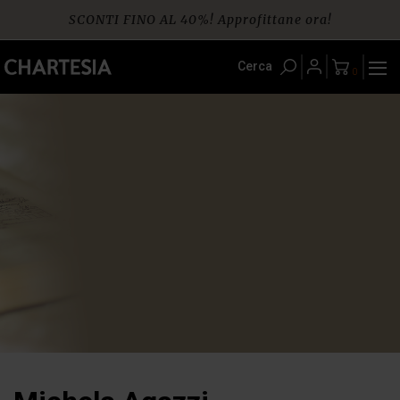
Skip
SCONTI FINO AL 40%! Approfittane ora!
to
content
Spedizione gratuita per ordini da € 60
Cerca
0