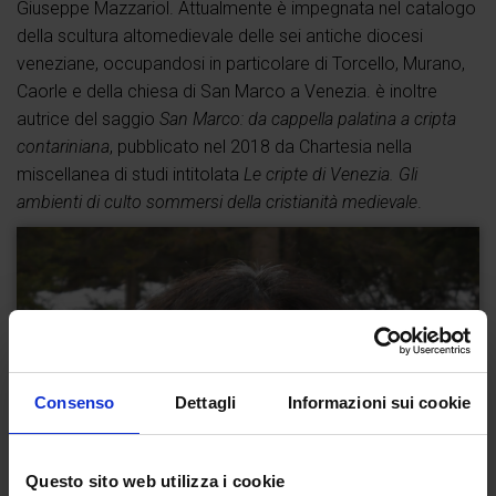
Giuseppe Mazzariol. Attualmente è impegnata nel catalogo
della scultura altomedievale delle sei antiche diocesi
veneziane, occupandosi in particolare di Torcello, Murano,
Caorle e della chiesa di San Marco a Venezia. è inoltre
autrice del saggio
San Marco: da cappella palatina a cripta
contariniana
, pubblicato nel 2018 da Chartesia nella
miscellanea di studi intitolata
Le cripte di Venezia. Gli
ambienti di culto sommersi della cristianità medievale
.
Consenso
Dettagli
Informazioni sui cookie
Questo sito web utilizza i cookie