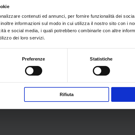
raf, 2005);
Il quartiere di Borgo Venezia di Verona e i suoi
ookie
ro per i Beni Culturali e Ambientali, Soprintendenza ai
nalizzare contenuti ed annunci, per fornire funzionalità dei socia
ggio
La rondella delle Boccare: una fortificazione da
inoltre informazioni sul modo in cui utilizza il nostro sito con i 
o
Le mura di Verona. Da castrum romano a fortezza
icità e social media, i quali potrebbero combinarle con altre inform
re
(collana Urbis, 2019).
lizzo dei loro servizi.
ortificate ha ricevuto diversi riconoscimenti tra cui il
Preferenze
Statistiche
tinenti ad aspetti della vita veronese).
Rifiuta