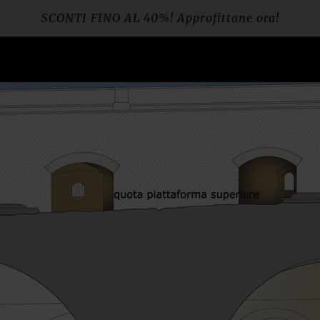
SCONTI FINO AL 40%! Approfittane ora!
Spedizione gratuita per ordini da € 60