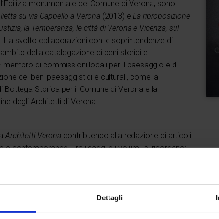
con l’Edilizia monumentale del Comune di Verona, sono
iulietta su via Cappello a Verona
(2013) e
La riproposizione
iustizia, la Temperanza, le città di Verona e Vicenza, sul
 Ha svolto collaborazioni con le soprintendenze di
ambito della catalogazione di beni storici e
 È membro di commissioni locali per il paesaggio e di
zione dei beni paesaggistici e culturali, come la
i Bottega Storica per il Comune di Verona e la
e degli Architetti di Verona.
ta
Architetti Verona
contribuendo alla redazione di articoli
che e contemporanee. Tra i saggi e i volumi, si ricordano:
 di Verona Turismo, 2017);
Il progetto di consolidamento
aura Scarsini e Paolo Faccio, in
Il restauro dei castelli:
(Soprintendenza per i Beni Archeologici, Soprintendenza
one culturale Ricerche Fortificazioni Altomedievali-
Dettagli
aria della Vallena
:
per una proposta di intervento
, a cura