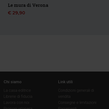
Le mura di Verona
€
29,90
Chi siamo
Link utili
La casa editrice
Condizioni generali di
Librerie di fiducia
vendita
Lavora con noi
Consegne e limitazioni
Proponi un’opera
Pagamenti