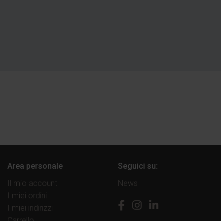
Area personale
Seguici su:
Il mio account
News
I miei ordini
I miei indirizzi
Carrello