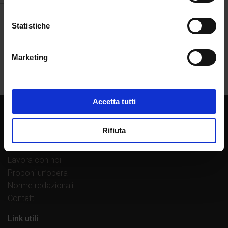
Statistiche
Marketing
Accetta tutti
Chi siamo
Rifiuta
La casa editrice
Librerie di fiducia
Lavora con noi
Proponi un’opera
Norme redazionali
Contatti
Link utili