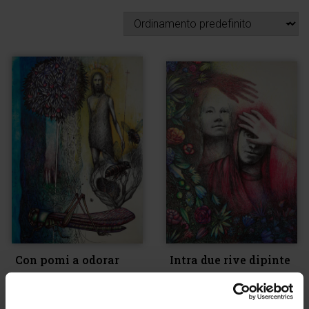
Con pomi a odorar
Intra due rive dipinte
soavi e buoni
di mirabil primavera
€
600,00
€
600,00