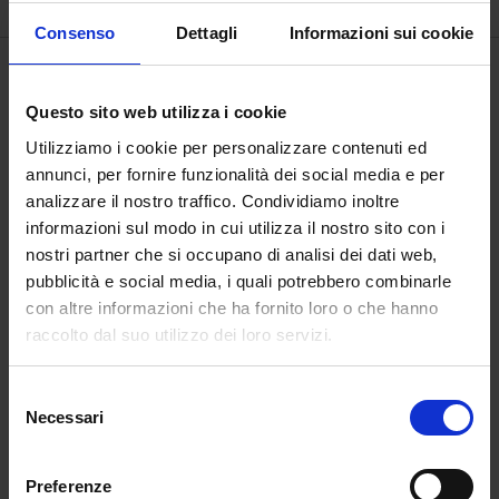
Consenso
Dettagli
Informazioni sui cookie
Questo sito web utilizza i cookie
Utilizziamo i cookie per personalizzare contenuti ed
annunci, per fornire funzionalità dei social media e per
analizzare il nostro traffico. Condividiamo inoltre
informazioni sul modo in cui utilizza il nostro sito con i
nostri partner che si occupano di analisi dei dati web,
pubblicità e social media, i quali potrebbero combinarle
con altre informazioni che ha fornito loro o che hanno
raccolto dal suo utilizzo dei loro servizi.
Quivi le brutte arpie i
Selezione
loro nidi fanno
Necessari
del
consenso
€
600,00
Preferenze