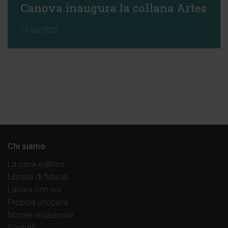
Canova inaugura la collana Artes
15 Giu 2022
Chi siamo
La casa editrice
Librerie di fiducia
Lavora con noi
Proponi un’opera
Norme redazionali
Contatti