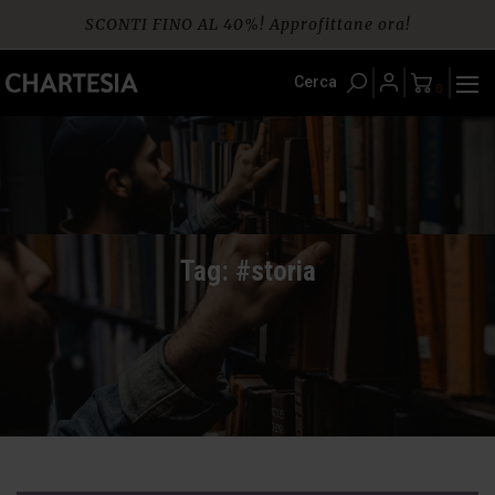
Skip
SCONTI FINO AL 40%! Approfittane ora!
to
content
Spedizione gratuita per ordini da € 60
Cerca
0
Tag: #storia