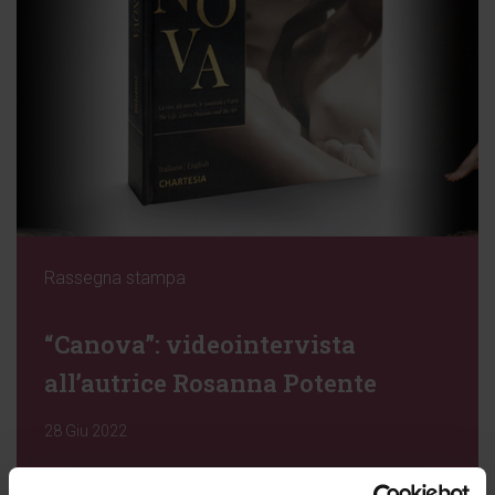
Rassegna stampa
“Canova”: videointervista
all’autrice Rosanna Potente
28 Giu 2022