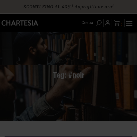
Skip
SCONTI FINO AL 40%! Approfittane ora!
to
content
Spedizione gratuita per ordini da € 60
Cerca
0
Tag: #noir