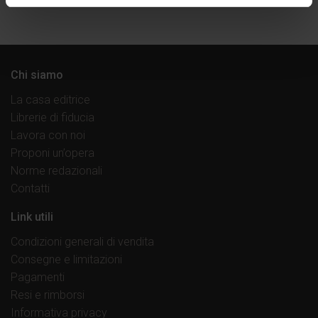
Chi siamo
La casa editrice
Librerie di fiducia
Lavora con noi
Proponi un’opera
Norme redazionali
Contatti
Link utili
Condizioni generali di vendita
Consegne e limitazioni
Pagamenti
Resi e rimborsi
Informativa privacy