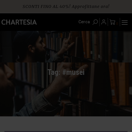
Skip
SCONTI FINO AL 40%! Approfittane ora!
to
content
Spedizione gratuita per ordini da € 60
Cerca
0
Tag: #musei