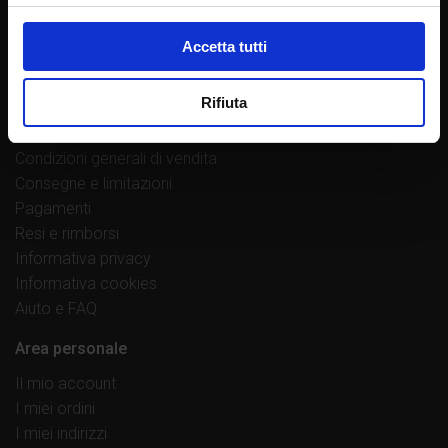
Lavora con noi
Proponi un’opera
Accetta tutti
Norme redazionali
Contatti
Rifiuta
Link utili
Condizioni generali di vendita
Consegne e limitazioni
Pagamenti
Resi e rimborsi
Informativa privacy
Informativa cookies
Aiuto e FAQ
Area personale
Il mio account
I miei ordini
I miei indirizzi