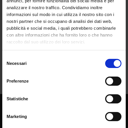
annunci, per fornire funzionalità dei social media e per
analizzare il nostro traffico. Condividiamo inoltre
informazioni sul modo in cui utilizza il nostro sito con i
nostri partner che si occupano di analisi dei dati web,
pubblicità e social media, i quali potrebbero combinarle
con altre informazioni che ha fornito loro o che hanno
raccolto dal suo utilizzo dei loro servizi.
Selezione
Necessari
del
consenso
Preferenze
Statistiche
Chi siamo
La casa editrice
Marketing
Librerie di fiducia