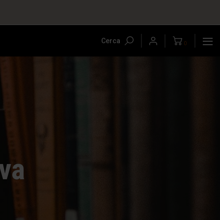
Cerca
0
ova