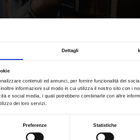
Dettagli
ookie
Rassegna stampa
nalizzare contenuti ed annunci, per fornire funzionalità dei socia
inoltre informazioni sul modo in cui utilizza il nostro sito con i 
icità e social media, i quali potrebbero combinarle con altre inform
“Padova
lizzo dei loro servizi.
sotterranea”:
articolo sul
Preferenze
Statistiche
Mattino di Pa