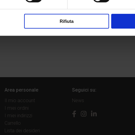
12 Dic 2018
Rifiuta
Area personale
Seguici su:
Il mio account
News
I miei ordini
I miei indirizzi
Carrello
Lista dei desideri