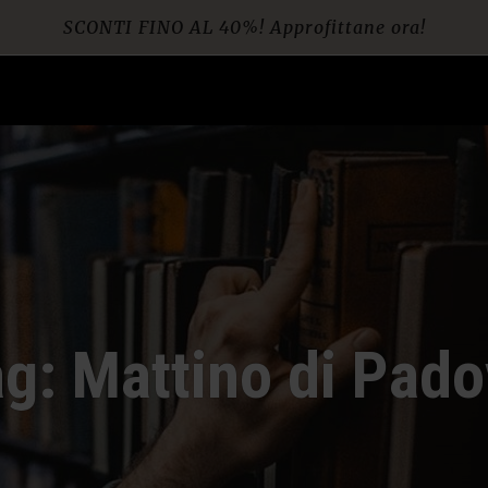
SCONTI FINO AL 40%! Approfittane ora!
Spedizione gratuita per ordini da € 60
g: Mattino di Pad