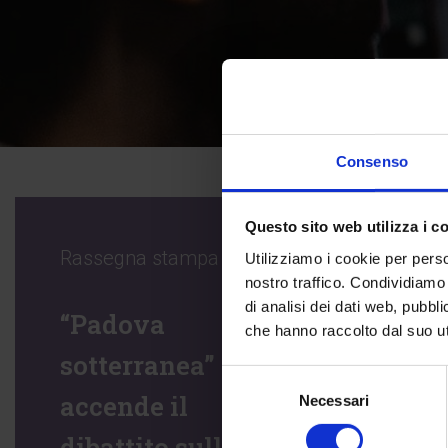
Consenso
Questo sito web utilizza i c
Rassegna stampa
Utilizziamo i cookie per perso
nostro traffico. Condividiamo 
di analisi dei dati web, pubbl
“Padova
che hanno raccolto dal suo uti
sotterranea”
Selezione
accende il
Necessari
del
consenso
dibattito sulle