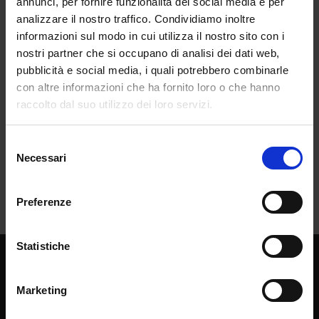
annunci, per fornire funzionalità dei social media e per
analizzare il nostro traffico. Condividiamo inoltre
informazioni sul modo in cui utilizza il nostro sito con i
nostri partner che si occupano di analisi dei dati web,
pubblicità e social media, i quali potrebbero combinarle
con altre informazioni che ha fornito loro o che hanno
raccolto dal suo utilizzo dei loro servizi.
Selezione
Necessari
del
consenso
Preferenze
Statistiche
Chi siamo
La casa editrice
Marketing
Librerie di fiducia