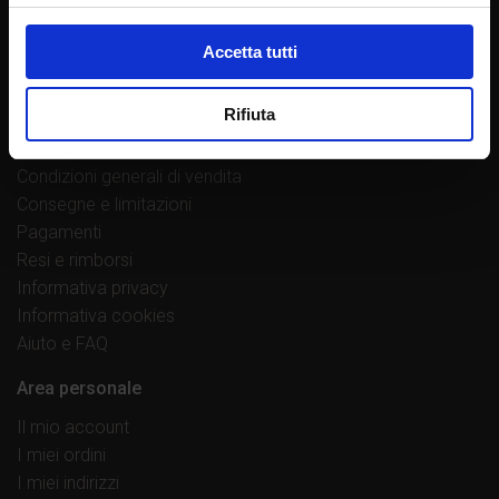
Lavora con noi
Proponi un’opera
Accetta tutti
Norme redazionali
Contatti
Rifiuta
Link utili
Condizioni generali di vendita
Consegne e limitazioni
Pagamenti
Resi e rimborsi
Informativa privacy
Informativa cookies
Aiuto e FAQ
Area personale
Il mio account
I miei ordini
I miei indirizzi