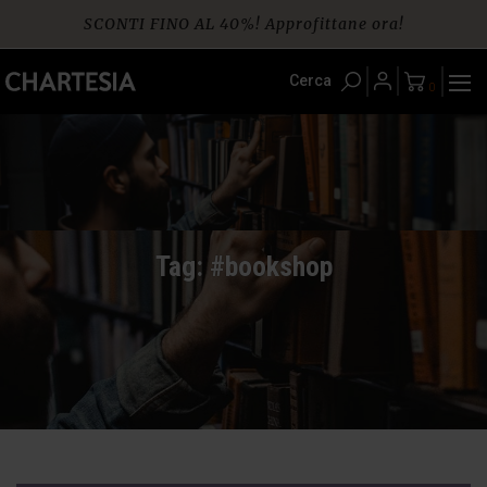
Skip
SCONTI FINO AL 40%! Approfittane ora!
to
content
Spedizione gratuita per ordini da € 60
Cerca
0
Tag: #bookshop