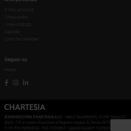
Il mio account
I miei ordini
I miei indirizzi
Carrello
Lista dei desideri
Seguici su:
News
©2026 EDIZIONI CHARTESIA S.r.l.
- Viale IV Novembre 85, 31100 Treviso TV
(Italy) -
C.F. e numero d'iscrizione al Registro Imprese di Treviso 04759890264 -
P. IVA IT04759890264 - REA TV375857 - Capitale Sociale € 10.000,00 i.v.
-