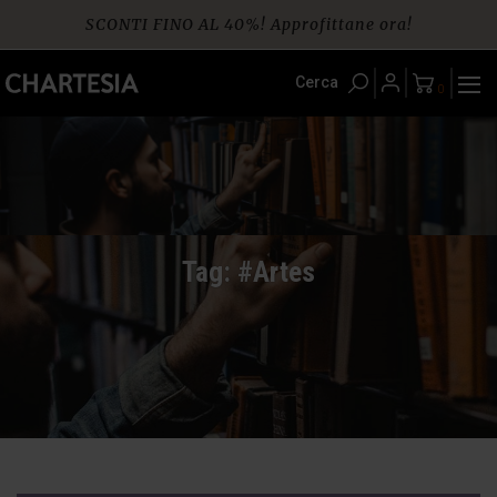
Skip
SCONTI FINO AL 40%! Approfittane ora!
to
content
Spedizione gratuita per ordini da € 60
Cerca
0
Tag: #Artes