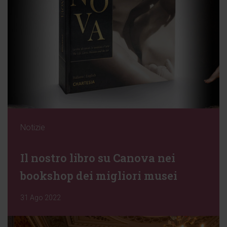
Notizie
Il nostro libro su Canova nei
bookshop dei migliori musei
31 Ago 2022